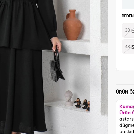
BEDEN
38
48
ÜRÜN ÖZ
Kumaş
Ürün Ö
astarsı
düğmele
baskıdı