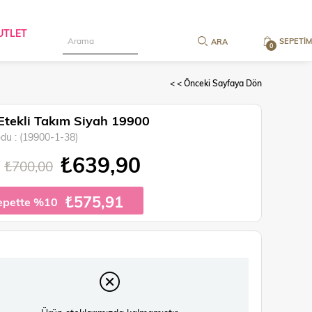
UTLET
SEPETIM
0
< < Önceki Sayfaya Dön
i Etekli Takım Siyah 19900
odu
(19900-1-38)
₺639,90
₺700,00
₺575,91
epette %10