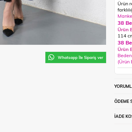
Ürün r
farklılı
Manken
38 Be
Ürün 
114
c
38 Be
Ürün 
Beden 
Whatsapp İle Sipariş ver
(Ürün
YORUML
ÖDEME 
İADE KO