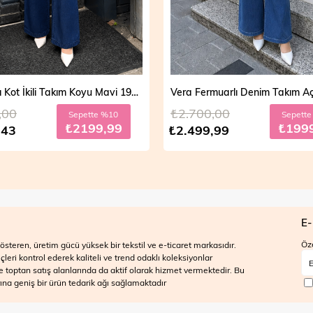
Vera Fermuarlı Denim Takım Açık Mavi 19298
,00
₺2.700,00
Sepette %20
Sepett
₺1999,99
₺199
,99
₺2.499,99
E-
Öze
steren, üretim gücü yüksek bir tekstil ve e-ticaret markasıdır.
ri kontrol ederek kaliteli ve trend odaklı koleksiyonlar
 ve toptan satış alanlarında da aktif olarak hizmet vermektedir. Bu
na geniş bir ürün tedarik ağı sağlamaktadır