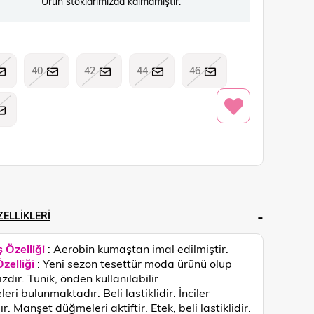
Ürün stoklarımızda kalmamıştır.
40
42
44
46
ELLIKLERI
 Özelliği
: Aerobin kumaştan imal edilmiştir.
zelliği
:
Yeni sezon tesettür moda ürünü olup
zdır. Tunik, önden kullanılabilir
ri bulunmaktadır. Beli lastiklidir. İnciler
r. Manşet düğmeleri aktiftir. Etek, beli lastiklidir.