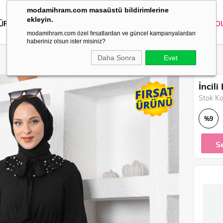
modamihram.com masaüstü bildirimlerine
ekleyin.
 ÜRÜNLER
DIŞ GİYİM
GİYİM
ABİYE
KOMBİN
TRİKO
O
modamihram.com özel fırsatlardan ve güncel kampanyalardan
haberiniz olsun ister misiniz?
Daha Sonra
Evet
İncil
Stok K
%
9
İndirim
S