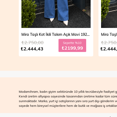
Mira Taşlı Kot İkili Takım Açık Mavi 19286
Mira Taşlı Kot İkili Takım Koyu Mavi 19286
₺2.750,00
₺2.700
10
Sepette %10
99
₺2199,99
₺2.444,43
₺2.499
Modamihram, kadın giyim sektöründe 10 yıllık tecrübesiyle faaliyet gö
Kendi üretim altyapısı sayesinde tasarımdan üretime kadar tüm süreçle
sunmaktadır. Marka, yurt içi satışlarının yanı sıra yurt dışı gönderim
sayede hem bireysel müşterilere hem de butik ve mağaza iş ortakları