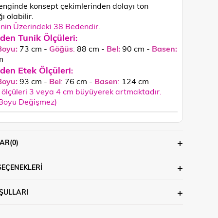
enginde konsept çekimlerinden dolayı ton
ğı olabilir.
in Üzerindeki 38 Bedendir.
den Tunik Ölçüleri
:
Boyu:
73 cm -
Göğüs
:
88 cm -
Bel:
90 cm -
Basen:
m
den Etek Ölçüleri
:
Boyu:
93 cm -
Bel
:
76 cm -
Basen
:
124 cm
ölçüleri 3 veya 4 cm büyüyerek artmaktadır.
 Boyu Değişmez)
AR
(0)
SEÇENEKLERI
ŞULLARI