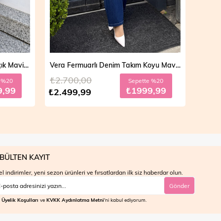
Vera Fermuarlı Denim Takım Koyu Mavi 19298
Mila Çift Düğmeli Kot Trençkot Açık Mavi 19290
₺4.700,00
₺4.7
e %20
Sepette %30
9,99
₺2799,99
₺3.999,99
₺3.9
BÜLTEN KAYIT
l indirimler, yeni sezon ürünleri ve fırsatlardan ilk siz haberdar olun.
Gönder
Üyelik Koşulları
ve
KVKK Aydınlatma Metni
'ni kabul ediyorum.