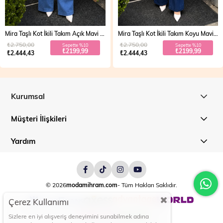
Mira Taşlı Kot İkili Takım Koyu Mavi 19286
Vera Fermuarlı Denim Takım Açık Mavi 19298
₺2.750,00
₺2.700,00
Sepette %10
Sepette %20
₺2199,99
₺1999,99
₺2.444,43
₺2.499,99
Kurumsal
Müşteri İlişkileri
Yardım
© 2026
modamihram.com
- Tüm Hakları Saklıdır.
Çerez Kullanımı
Sizlere en iyi alışveriş deneyimini sunabilmek adına