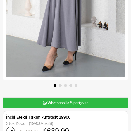
Whatsapp İle Sipariş ver
İncili Etekli Takım Antrasit 19900
Stok Kodu
(19900-5-38)
₺639,90