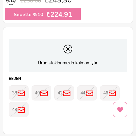
₺290,00
14
%
İndirim
₺224,91
Sepette %10
Ürün stoklarımızda kalmamıştır.
BEDEN
38
40
42
44
46
48