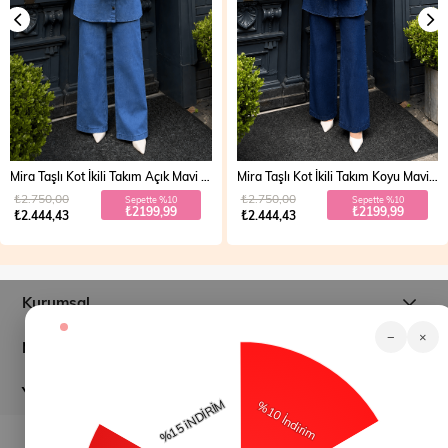
Mira Taşlı Kot İkili Takım Açık Mavi 19286
Mira Taşlı Kot İkili Takım Koyu Mavi 19286
₺2.750,00
₺2.750,00
Sepette %10
Sepette %10
₺2199,99
₺2199,99
₺2.444,43
₺2.444,43
Kurumsal
−
×
Müşteri İlişkileri
Yardım