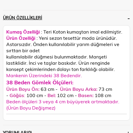
ÜRÜN ÖZELLIKLERI
Kumaş Özelliği
: Teri Koton kumaştan imal edilmiştir.
Ürün Özelliği
: Yeni sezon tesettür moda ürünüdür.
Astarsızdır. Önden kullanılabilir yarım düğmeleri ve
sırttan bir adet
kullanılabilir düğmesi bulunmaktadır. Manşeti
lastiklidir. İnci ve taşlar baskıdır.
Ürün renginde
konsept çekimlerinden dolayı ton farklılığı olabilir.
Mankenin Üzerindeki 38 Bedendir.
38 Beden Gömlek Ölçüleri
:
Ürün Boyu Ön:
63 cm
-
Ürün Boyu Arka:
73 cm
-
Göğüs
:
100 cm -
Bel:
102 cm -
Basen:
108
cm
Beden ölçüleri 3 veya 4 cm büyüyerek artmaktadır.
(Ürün Boyu Değişmez)
YORUMLAR
(0)