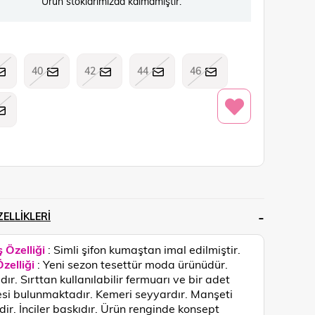
Ürün stoklarımızda kalmamıştır.
40
42
44
46
ELLIKLERI
 Özelliği
: Simli şifon kumaştan imal edilmiştir.
zelliği
: Yeni sezon tesettür moda ürünüdür.
dır. Sırttan kullanılabilir fermuarı ve bir adet
i bulunmaktadır. Kemeri seyyardır. Manşeti
idir. İnciler baskıdır.
Ürün renginde konsept