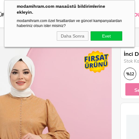
modamihram.com masaüstü bildirimlerine
ekleyin.
 ÜRÜNLER
DIŞ GİYİM
GİYİM
ABİYE
KOMBİN
TRİKO
O
modamihram.com özel fırsatlardan ve güncel kampanyalardan
haberiniz olsun ister misiniz?
Daha Sonra
Evet
İnci 
Stok K
%
12
İndirim
S