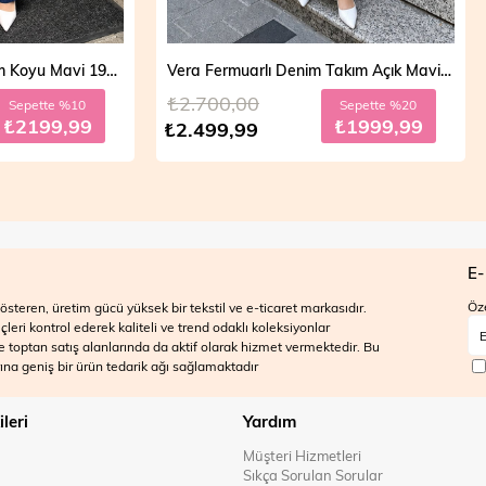
Vera Fermuarlı Denim Takım Açık Mavi 19298
,00
₺2.700,00
Sepette %20
Sepett
₺1999,99
₺199
,99
₺2.499,99
E-
Öze
steren, üretim gücü yüksek bir tekstil ve e-ticaret markasıdır.
ri kontrol ederek kaliteli ve trend odaklı koleksiyonlar
 ve toptan satış alanlarında da aktif olarak hizmet vermektedir. Bu
na geniş bir ürün tedarik ağı sağlamaktadır
ileri
Yardım
Müşteri Hizmetleri
Sıkça Sorulan Sorular