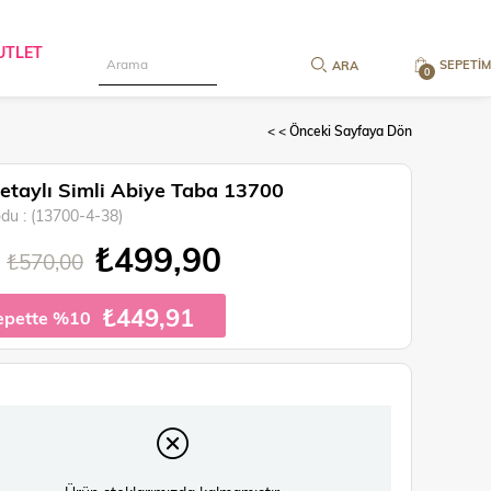
UTLET
SEPETIM
0
< < Önceki Sayfaya Dön
Detaylı Simli Abiye Taba 13700
odu
(13700-4-38)
₺499,90
₺570,00
₺449,91
epette %10