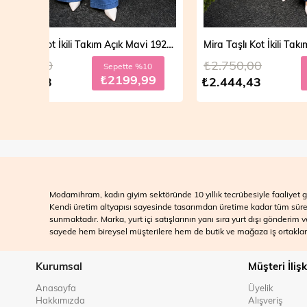
Mira Taşlı Kot İkili Takım Açık Mavi 19286
Mira Taşlı Kot İkili Takım Koyu Mavi 19286
₺2.750,00
₺2.700
10
Sepette %10
99
₺2199,99
₺2.444,43
₺2.499
Modamihram, kadın giyim sektöründe 10 yıllık tecrübesiyle faaliyet gö
Kendi üretim altyapısı sayesinde tasarımdan üretime kadar tüm süreçle
sunmaktadır. Marka, yurt içi satışlarının yanı sıra yurt dışı gönderim
sayede hem bireysel müşterilere hem de butik ve mağaza iş ortakları
Kurumsal
Müşteri İlişk
Anasayfa
Üyelik
Hakkımızda
Alışveriş