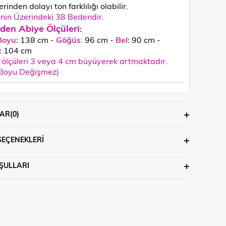
rinden dolayı ton farklılığı olabilir.
in Üzerindeki 38 Bedendir.
den Abiye Ölçüleri
:
Boyu:
138 cm -
Göğüs
:
96 cm -
Bel:
90 cm -
:
104 c
m
ölçüleri 3 veya 4 cm büyüyerek artmaktadır.
 Boyu Değişmez)
AR
(0)
SEÇENEKLERI
ŞULLARI