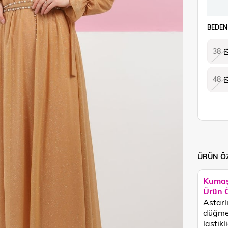
BEDEN
38
48
ÜRÜN ÖZ
Kumaş
Ürün Ö
Astarlı
düğmes
lastikl