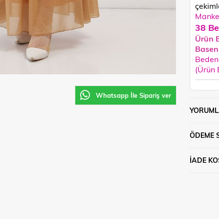
çekimle
Manken
38 Be
Ürün 
Basen
Beden 
(Ürün
Whatsapp İle Sipariş ver
YORUML
ÖDEME 
İADE KO