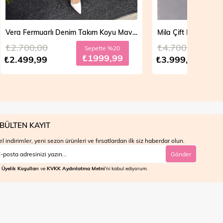
Vera Fermuarlı Denim Takım Koyu Mavi 19298
Mila Çift Düğmeli Kot Trençkot Açık Mavi 19290
₺4.700,00
₺4.7
e %20
Sepette %30
9,99
₺2799,99
₺3.999,99
₺3.9
BÜLTEN KAYIT
l indirimler, yeni sezon ürünleri ve fırsatlardan ilk siz haberdar olun.
Gönder
Üyelik Koşulları
ve
KVKK Aydınlatma Metni
'ni kabul ediyorum.