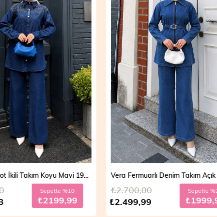
Vera Fermuarlı Denim Takım Açık Mavi 19298
,00
₺2.700,00
Sepette %20
Sepett
₺1999,99
₺199
,99
₺2.499,99