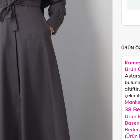
ÜRÜN ÖZ
Kumaş
Ürün Ö
Astars
bulunm
altifti
çekimle
Manken
38 Be
Ürün 
Basen
Beden 
(Ürün