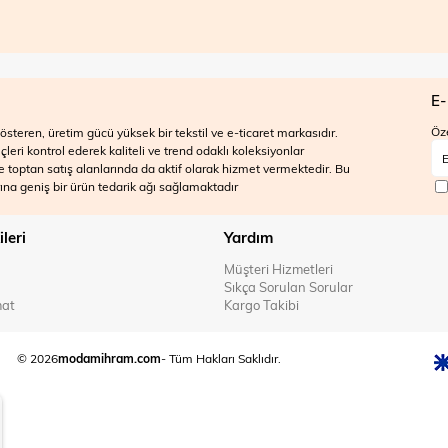
E-
Öze
steren, üretim gücü yüksek bir tekstil ve e-ticaret markasıdır.
ri kontrol ederek kaliteli ve trend odaklı koleksiyonlar
 ve toptan satış alanlarında da aktif olarak hizmet vermektedir. Bu
na geniş bir ürün tedarik ağı sağlamaktadır
ileri
Yardım
Müşteri Hizmetleri
Sıkça Sorulan Sorular
mat
Kargo Takibi
© 2026
modamihram.com
- Tüm Hakları Saklıdır.