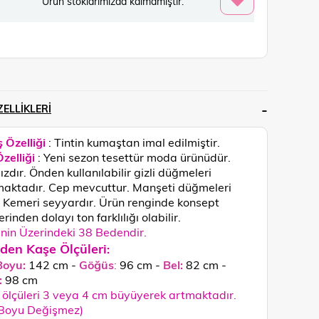
Ürün stoklarımızda kalmamıştır.
ELLIKLERI
 Özelliği
: Tintin kumaştan imal edilmiştir.
zelliği
: Yeni sezon tesettür moda ürünüdür.
ızdır. Önden kullanılabilir gizli düğmeleri
aktadır. Cep mevcuttur. Manşeti düğmeleri
r. Kemeri seyyardır.
Ürün renginde konsept
rinden dolayı ton farklılığı olabilir.
in Üzerindeki 38 Bedendir.
den Kaşe Ölçüleri
:
Boyu:
142 cm -
Göğüs
:
96 cm -
Bel:
82 cm -
:
98
cm
ölçüleri 3 veya 4 cm büyüyerek artmaktadır.
 Boyu Değişmez)