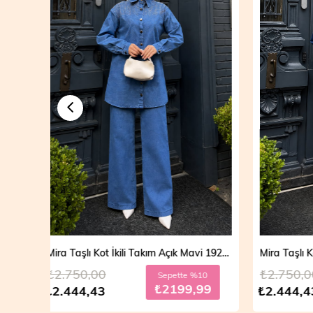
Mira Taşlı Kot İkili Takım Açık Mavi 19286
Mira Taşlı Kot İkili Takım Koyu Mavi 19286
₺2.750,00
₺2.700
10
Sepette %10
99
₺2199,99
₺2.444,43
₺2.499