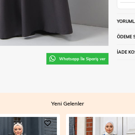
YORUML
ÖDEME 
İADE KO
Whatsapp İle Sipariş ver
Yeni Gelenler