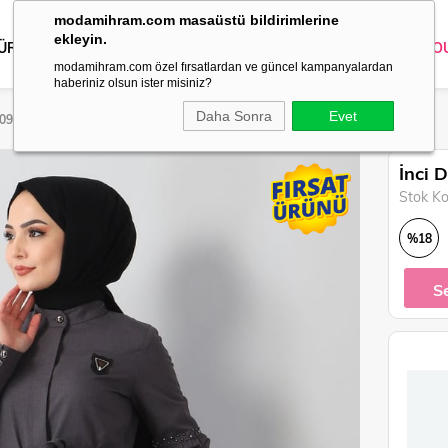
modamihram.com masaüstü bildirimlerine
ekleyin.
 ÜRÜNLER
DIŞ GİYİM
GİYİM
ABİYE
KOMBİN
TRİKO
O
modamihram.com özel fırsatlardan ve güncel kampanyalardan
haberiniz olsun ister misiniz?
Daha Sonra
Evet
9094
İnci 
Stok K
%
18
İndirim
S