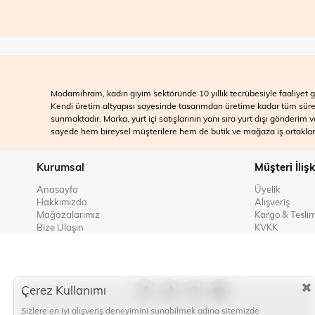
Modamihram, kadın giyim sektöründe 10 yıllık tecrübesiyle faaliyet gö
Kendi üretim altyapısı sayesinde tasarımdan üretime kadar tüm süreçle
sunmaktadır. Marka, yurt içi satışlarının yanı sıra yurt dışı gönderim
sayede hem bireysel müşterilere hem de butik ve mağaza iş ortakları
Kurumsal
Müşteri İlişk
Anasayfa
Üyelik
Hakkımızda
Alışveriş
Mağazalarımız
Kargo & Tesli
Bize Ulaşın
KVKK
Çerez Kullanımı
Sizlere en iyi alışveriş deneyimini sunabilmek adına sitemizde