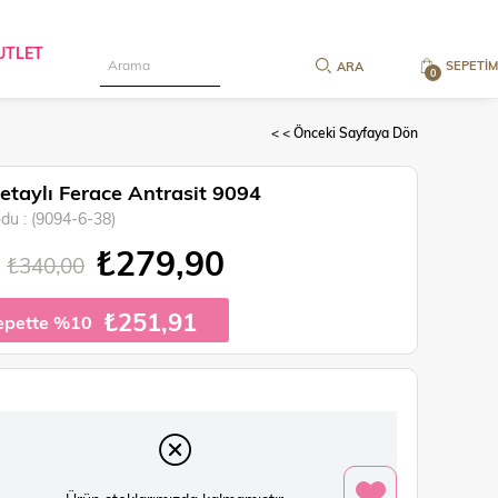
UTLET
SEPETIM
0
< < Önceki Sayfaya Dön
Detaylı Ferace Antrasit 9094
odu
(9094-6-38)
₺279,90
₺340,00
₺251,91
epette %10