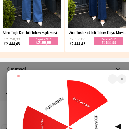
Mira Taşlı Kot İkili Takım Açık Mavi 19286
Mira Taşlı Kot İkili Takım Koyu Mavi 19286
₺2.750,00
₺2.750,00
Sepette %10
Sepette %10
₺2199,99
₺2199,99
₺2.444,43
₺2.444,43
Kurumsal
−
×
Müşteri İlişkileri
Yardım
© 2026
modamihram.com
- Tüm Hakları Saklıdır.