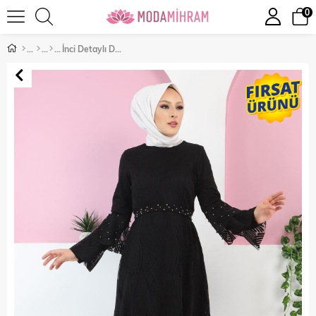
0
İnci Detaylı Dantel Elbise Siyah 13301