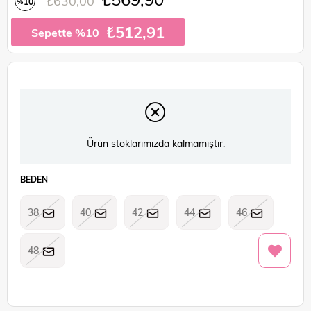
₺630,00
10
%
İndirim
₺512,91
Sepette %10
Ürün stoklarımızda kalmamıştır.
BEDEN
38
40
42
44
46
48