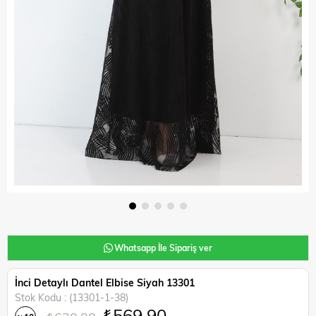
Whatsapp İle Sipariş ver
İnci Detaylı Dantel Elbise Siyah 13301
Stok Kodu
(13301-1-38)
₺569,90