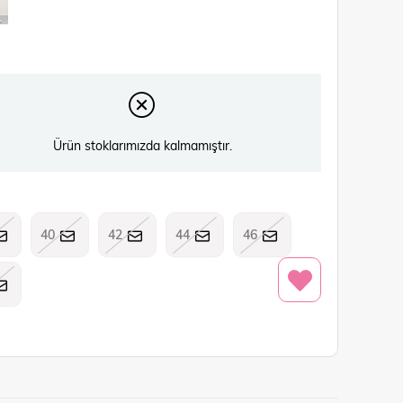
Ürün stoklarımızda kalmamıştır.
40
42
44
46