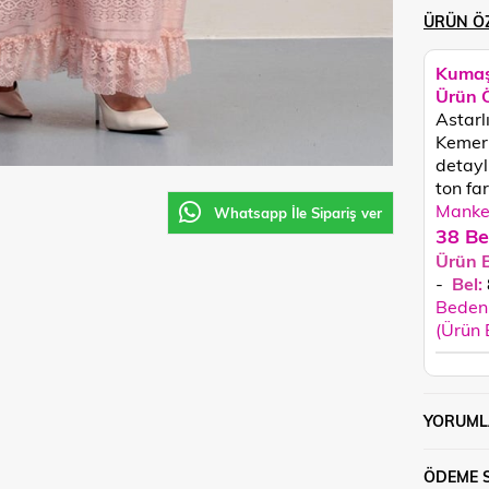
ÜRÜN ÖZ
Kumaş
Ürün Ö
Astarl
Kemeri
detayl
ton fark
Manken
Whatsapp İle Sipariş ver
38 Be
Ürün 
-
Bel:
Beden 
(Ürün
YORUML
ÖDEME 