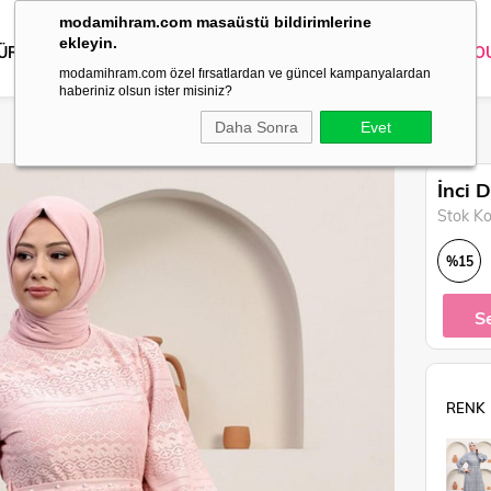
modamihram.com masaüstü bildirimlerine
ekleyin.
 ÜRÜNLER
DIŞ GİYİM
GİYİM
ABİYE
KOMBİN
TRİKO
O
modamihram.com özel fırsatlardan ve güncel kampanyalardan
haberiniz olsun ister misiniz?
Daha Sonra
Evet
İnci 
Stok K
%
15
İndirim
S