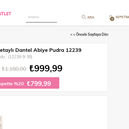
UTLET
SEPETIM
0
< < Önceki Sayfaya Dön
Detaylı Dantel Abiye Pudra 12239
odu
(12239-9-38)
₺999,99
₺1.180,00
₺799,99
epette %20