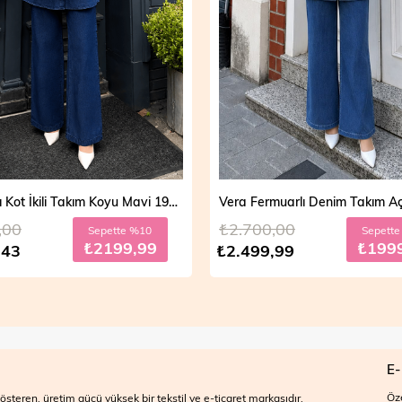
Vera Fermuarlı Denim Takım Açık Mavi 19298
,00
₺2.700,00
Sepette %20
Sepett
₺1999,99
₺199
,99
₺2.499,99
E-
Öze
steren, üretim gücü yüksek bir tekstil ve e-ticaret markasıdır.