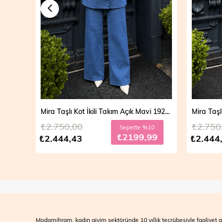
Mira Taşlı Kot İkili Takım Açık Mavi 19286
Mira Taşlı Kot İkili Takım Koyu Mavi 19286
₺2.750,00
₺2.700
10
Sepette %10
99
₺2199,99
₺2.444,43
₺2.499
Modamihram, kadın giyim sektöründe 10 yıllık tecrübesiyle faaliyet gö