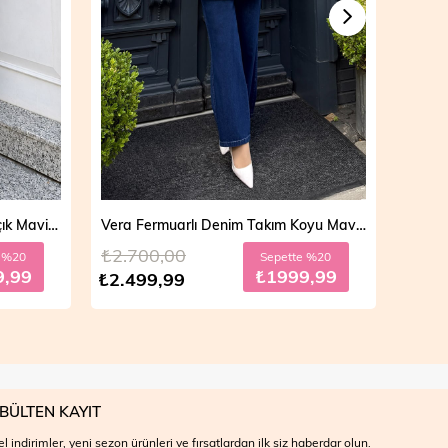
Vera Fermuarlı Denim Takım Koyu Mavi 19298
Mila Çift Düğmeli Kot Trençkot Açık Mavi 19290
₺4.700,00
₺4.7
e %20
Sepette %30
9,99
₺2799,99
₺3.999,99
₺3.9
BÜLTEN KAYIT
l indirimler, yeni sezon ürünleri ve fırsatlardan ilk siz haberdar olun.