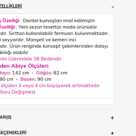
ELLIKLERI
 Özelliği
: Dantel kumaştan imal edilmiştir.
zelliği
: Yeni sezon tesettür moda ürünüdür.
ıdır. Sırttan kullanılabilir fermuarı bulunmaktadır.
 seyyardır. Manşeti ve kemeri inci
ıdır.
Ürün renginde konsept çekimlerinden dolayı
lılığı olabilir.
in Üzerindeki 38 Bedendir.
den Abiye Ölçüleri
:
Boyu:
142 cm -
Göğüs:
82 cm
80
cm
-
Basen:
90
cm
ölçüleri 3 veya 4 cm büyüyerek artmaktadır.
 Boyu Değişmez)
AR
(0)
SEÇENEKLERI