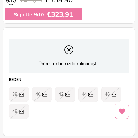
₺410,00
12
%
İndirim
₺323,91
Sepette %10
Ürün stoklarımızda kalmamıştır.
BEDEN
38
40
42
44
46
48