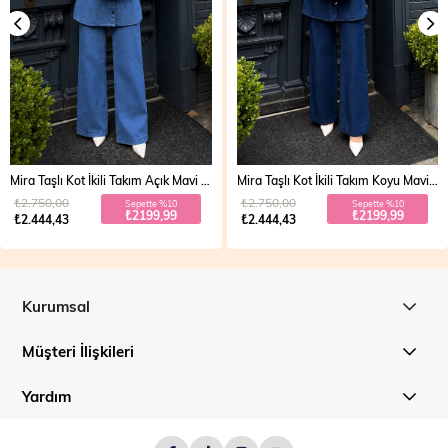
Mira Taşlı Kot İkili Takım Koyu Mavi 19286
Vera Fermuarlı Denim Takım Açık Mavi 19298
₺2.750,00
₺2.700,00
Sepette %10
Sepette %20
₺2199,99
₺1999,99
₺2.444,43
₺2.499,99
Kurumsal
Müşteri İlişkileri
Yardım