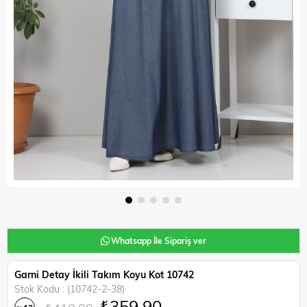
Whatsapp İle Sipariş ver
Garni Detay İkili Takım Koyu Kot 10742
Stok Kodu
(10742-2-38)
₺359,90