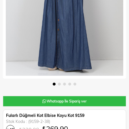
Whatsapp İle Sipariş ver
Fularlı Düğmeli Kot Elbise Koyu Kot 9159
Stok Kodu
(9159-2-38)
₺269,90