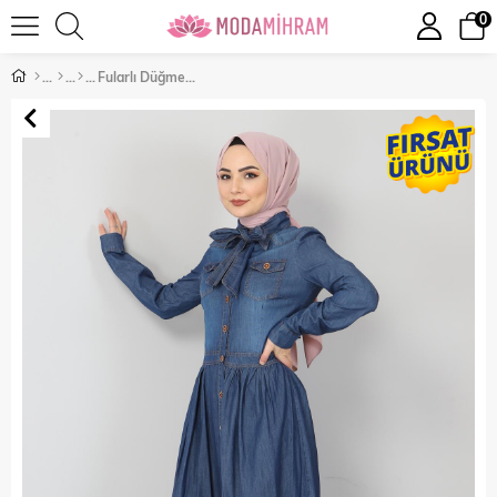
0
Fularlı Düğmeli Kot Elbise Koyu Kot 9159