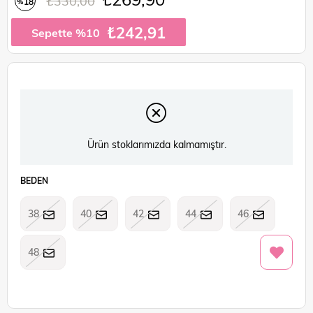
₺330,00
18
%
İndirim
₺242,91
Sepette %10
Ürün stoklarımızda kalmamıştır.
BEDEN
38
40
42
44
46
48