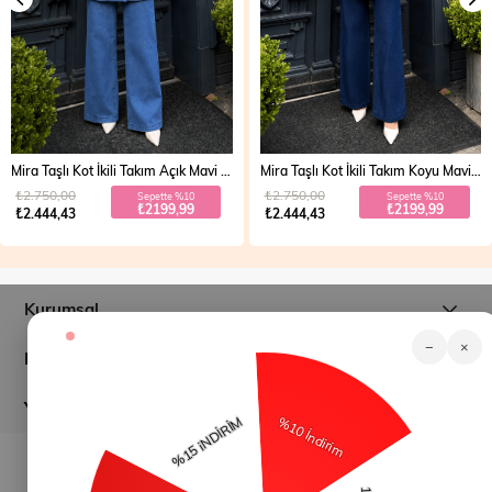
Mira Taşlı Kot İkili Takım Açık Mavi 19286
Mira Taşlı Kot İkili Takım Koyu Mavi 19286
₺2.750,00
₺2.750,00
Sepette %10
Sepette %10
₺2199,99
₺2199,99
₺2.444,43
₺2.444,43
Kurumsal
−
×
Müşteri İlişkileri
Yardım