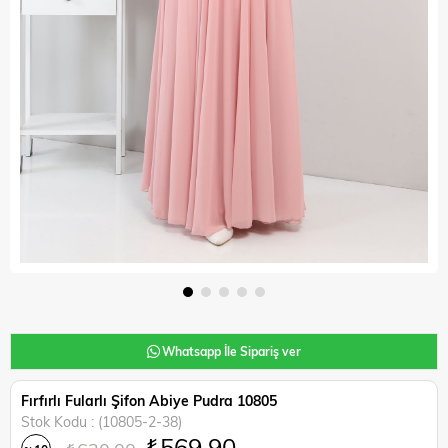
Whatsapp İle Sipariş ver
Fırfırlı Fularlı Şifon Abiye Pudra 10805
Stok Kodu
(10805-2-38)
₺569,90