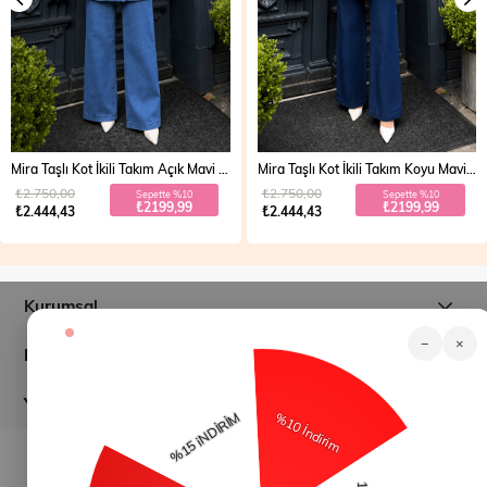
Mira Taşlı Kot İkili Takım Açık Mavi 19286
Mira Taşlı Kot İkili Takım Koyu Mavi 19286
₺2.750,00
₺2.750,00
Sepette %10
Sepette %10
₺2199,99
₺2199,99
₺2.444,43
₺2.444,43
Kurumsal
−
×
Müşteri İlişkileri
Yardım