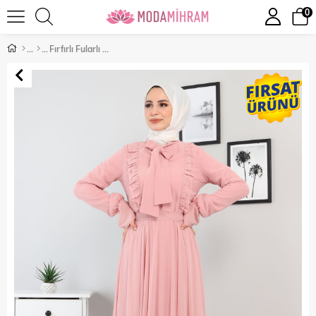
0
Fırfırlı Fularlı Şifon Abiye Pudra 10805