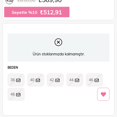
₺630,00
10
%
İndirim
₺512,91
Sepette %10
Ürün stoklarımızda kalmamıştır.
BEDEN
38
40
42
44
46
48