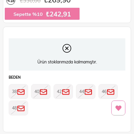
₺330,00
18
%
İndirim
₺242,91
Sepette %10
Ürün stoklarımızda kalmamıştır.
BEDEN
38
40
42
44
46
48