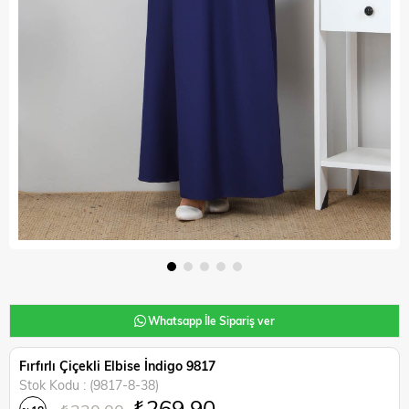
Whatsapp İle Sipariş ver
Fırfırlı Çiçekli Elbise İndigo 9817
Stok Kodu
(9817-8-38)
₺269,90