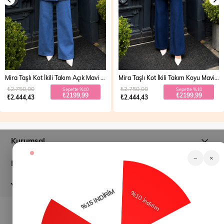
Mira Taşlı Kot İkili Takım Açık Mavi 19286
Mira Taşlı Kot İkili Takım Koyu Mavi 19286
₺2.750,00
₺2.750,00
Sepette %10
Sepette %10
₺2199,99
₺2199,99
₺2.444,43
₺2.444,43
Kurumsal
−
×
Müşteri İlişkileri
Yardım