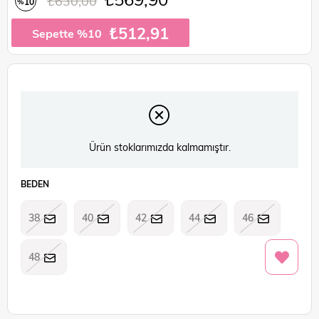
₺630,00
10
%
İndirim
₺512,91
Sepette %10
Ürün stoklarımızda kalmamıştır.
BEDEN
38
40
42
44
46
48