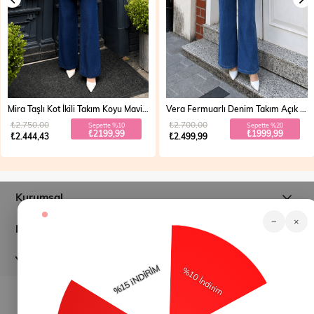
Mira Taşlı Kot İkili Takım Koyu Mavi 19286
Vera Fermuarlı Denim Takım Açık Mavi 19298
₺2.750,00
₺2.700,00
Sepette %10
Sepette %20
₺2199,99
₺1999,99
₺2.444,43
₺2.499,99
Kurumsal
−
×
Müşteri İlişkileri
Yardım