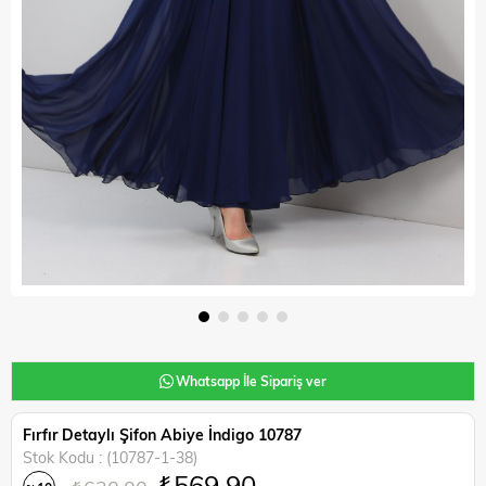
Whatsapp İle Sipariş ver
Fırfır Detaylı Şifon Abiye İndigo 10787
Stok Kodu
(10787-1-38)
₺569,90