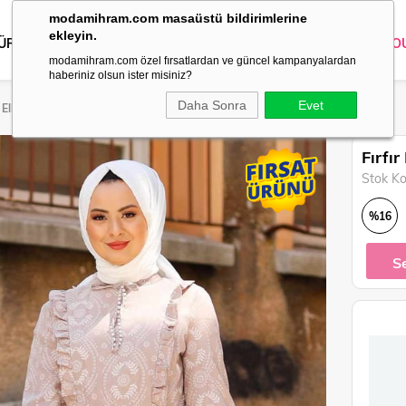
modamihram.com masaüstü bildirimlerine
ekleyin.
 ÜRÜNLER
DIŞ GİYİM
GİYİM
ABİYE
KOMBİN
TRİKO
O
modamihram.com özel fırsatlardan ve güncel kampanyalardan
haberiniz olsun ister misiniz?
Daha Sonra
Evet
 Elbise Vizon 10683
Fırfı
Stok K
%
16
İndirim
S