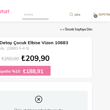
UTLET
SEPETIM
0
< < Önceki Sayfaya Dön
r Detay Çocuk Elbise Vizon 10683
odu
(10683-5-4-5)
₺209,90
₺250,00
₺188,91
epette %10