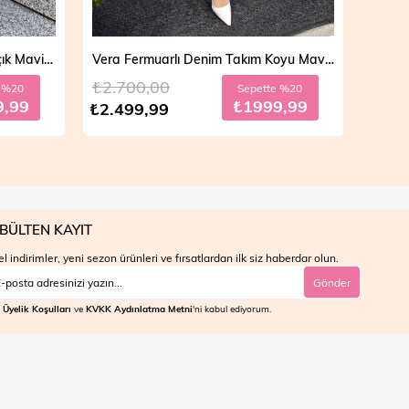
Vera Fermuarlı Denim Takım Koyu Mavi 19298
Mila Çift Düğmeli Kot Trençkot Açık Mavi 19290
₺4.700,00
₺4.7
e %20
Sepette %30
9,99
₺2799,99
₺3.999,99
₺3.9
BÜLTEN KAYIT
l indirimler, yeni sezon ürünleri ve fırsatlardan ilk siz haberdar olun.
Gönder
Üyelik Koşulları
ve
KVKK Aydınlatma Metni
'ni kabul ediyorum.