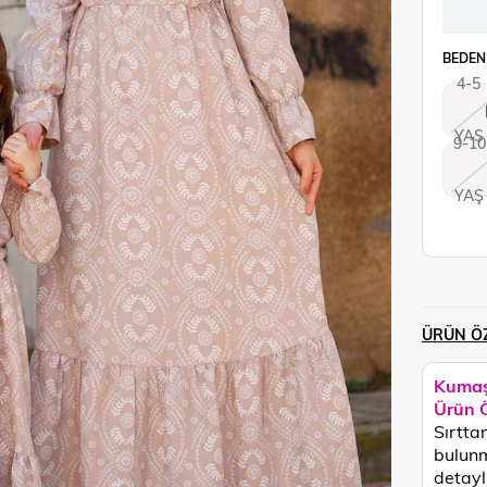
BEDEN
4-5
YAŞ
9-10
YAŞ
ÜRÜN ÖZ
Kumaş
Ürün Ö
Sırtta
bulunm
detayl