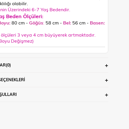
lılığı olabilir.
in Üzerindeki 6-7 Yaş Bedendir.
aş Beden Ölçüleri
:
Boyu:
80 cm -
Göğüs
:
58 cm -
Bel:
56 cm -
Basen:
ölçüleri 3 veya 4 cm büyüyerek artmaktadır.
 Boyu Değişmez)
AR
(0)
SEÇENEKLERI
ŞULLARI