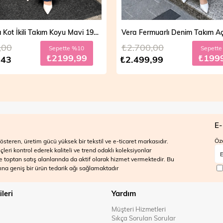
Vera Fermuarlı Denim Takım Açık Mavi 19298
,00
₺2.700,00
Sepette %20
Sepett
₺1999,99
₺199
,99
₺2.499,99
E-
Öze
steren, üretim gücü yüksek bir tekstil ve e-ticaret markasıdır.
ri kontrol ederek kaliteli ve trend odaklı koleksiyonlar
 ve toptan satış alanlarında da aktif olarak hizmet vermektedir. Bu
na geniş bir ürün tedarik ağı sağlamaktadır
ileri
Yardım
Müşteri Hizmetleri
Sıkça Sorulan Sorular