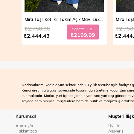
Mira Taşlı Kot İkili Takım Açık Mavi 19286
Mira Taşlı Kot İkili Takım Koyu Mavi 19286
₺2.750,00
₺2.700
10
Sepette %10
99
₺2199,99
₺2.444,43
₺2.499
Modamihram, kadın giyim sektöründe 10 yıllık tecrübesiyle faaliyet gö
Kendi üretim altyapısı sayesinde tasarımdan üretime kadar tüm süreçle
sunmaktadır. Marka, yurt içi satışlarının yanı sıra yurt dışı gönderim
sayede hem bireysel müşterilere hem de butik ve mağaza iş ortakları
Kurumsal
Müşteri İlişk
Anasayfa
Üyelik
Hakkımızda
Alışveriş