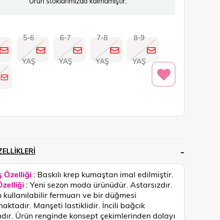
Ürün stoklarımızda kalmamıştır.
5-6
6-7
7-8
8-9
YAŞ
YAŞ
YAŞ
YAŞ
ELLIKLERI
 Özelliği
: Baskılı krep kumaştan imal edilmiştir.
zelliği
: Yeni sezon moda ürünüdür. Astarsızdır.
n kullanılabilir fermuarı ve bir düğmesi
aktadır. Manşeti lastiklidir. İncili bağcık
ıdır.
Ürün renginde konsept çekimlerinden dolayı