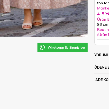
ton fark
Manken
4-5 Y
Ürün 
86
cm
Beden 
(Ürün
Whatsapp İle Sipariş ver
YORUML
ÖDEME 
İADE KO