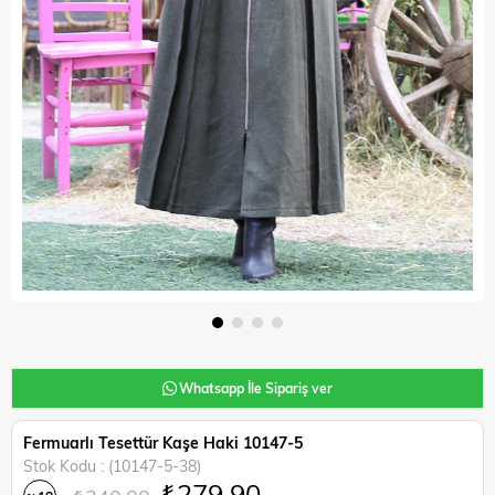
Whatsapp İle Sipariş ver
Fermuarlı Tesettür Kaşe Haki 10147-5
Stok Kodu
(10147-5-38)
₺279,90