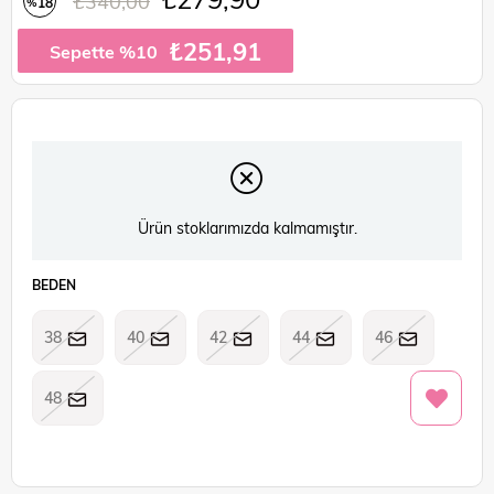
₺340,00
18
%
İndirim
₺251,91
Sepette %10
Ürün stoklarımızda kalmamıştır.
BEDEN
38
40
42
44
46
48