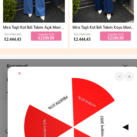
Mira Taşlı Kot İkili Takım Açık Mavi 19286
Mira Taşlı Kot İkili Takım Koyu Mavi 19286
₺2.750,00
₺2.750,00
Sepette %10
Sepette %10
₺2199,99
₺2199,99
₺2.444,43
₺2.444,43
Kurumsal
−
×
Müşteri İlişkileri
Yardım
© 2026
modamihram.com
- Tüm Hakları Saklıdır.
Çerez Kullanımı