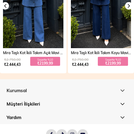
Mira Taşlı Kot İkili Takım Koyu Mavi 19286
Vera Fermuarlı Denim Takım Açık Mavi 19298
₺2.750,00
₺2.700,00
Sepette %10
Sepette %20
₺2199,99
₺1999,99
₺2.444,43
₺2.499,99
Kurumsal
Müşteri İlişkileri
Yardım