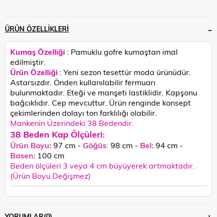
ÜRÜN ÖZELLIKLERI
Kumaş Özelliği
: Pamuklu gofre kumaştan imal
edilmiştir.
Ürün Özelliği
: Yeni sezon tesettür moda ürünüdür.
Astarsızdır. Önden kullanılabilir fermuarı
bulunmaktadır. Eteği ve manşeti lastiklidir. Kapşonu
bağcıklıdır. Cep mevcuttur.
Ürün renginde konsept
çekimlerinden dolayı ton farklılığı olabilir.
Mankenin Üzerindeki 38 Bedendir.
38 Beden Kap Ölçüleri
:
Ürün Boyu:
97 cm -
Göğüs
:
98 cm -
Bel:
94 cm -
Basen:
100
cm
Beden ölçüleri 3 veya 4 cm büyüyerek artmaktadır.
(Ürün Boyu Değişmez)
YORUMLAR
(0)