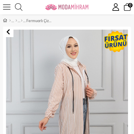
0
Fermuarlı Çizgili Kap Vizon 10289