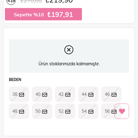
₺270,00
19
%
İndirim
₺197,91
Sepette %10
Ürün stoklarımızda kalmamıştır.
BEDEN
38
40
42
44
46
48
50
52
54
56