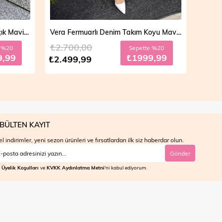
Vera Fermuarlı Denim Takım Koyu Mavi 19298
Mila Çift Düğmeli Kot Trençkot Açık Mavi 19290
₺4.700,00
₺4.7
e %20
Sepette %30
9,99
₺2799,99
₺3.999,99
₺3.9
BÜLTEN KAYIT
l indirimler, yeni sezon ürünleri ve fırsatlardan ilk siz haberdar olun.
Gönder
Üyelik Koşulları
ve
KVKK Aydınlatma Metni
'ni kabul ediyorum.