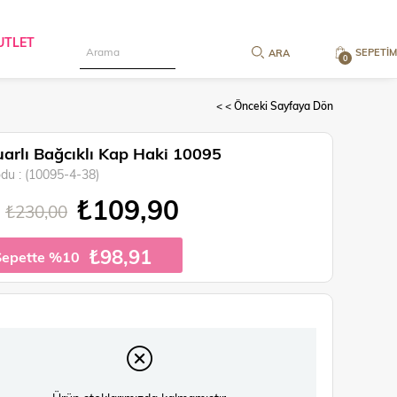
UTLET
SEPETIM
0
< < Önceki Sayfaya Dön
arlı Bağcıklı Kap Haki 10095
odu
(10095-4-38)
₺109,90
₺230,00
₺98,91
Sepette %10