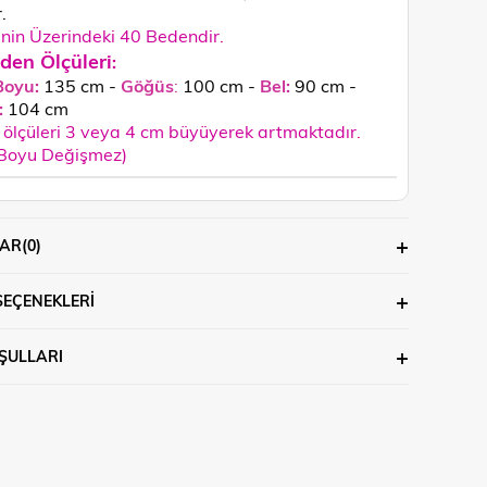
.
in Üzerindeki 40
Bedendir.
den Ölçüleri
:
Boyu:
135 cm -
Göğüs
:
100 cm -
Bel:
90 cm -
:
104
cm
ölçüleri 3 veya 4 cm büyüyerek artmaktadır.
 Boyu Değişmez)
AR
(0)
SEÇENEKLERI
ŞULLARI