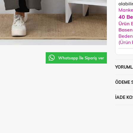
olabilir
Manken
40 Be
Ürün 
Basen
Beden 
(Ürün
Whatsapp İle Sipariş ver
YORUML
ÖDEME 
İADE KO