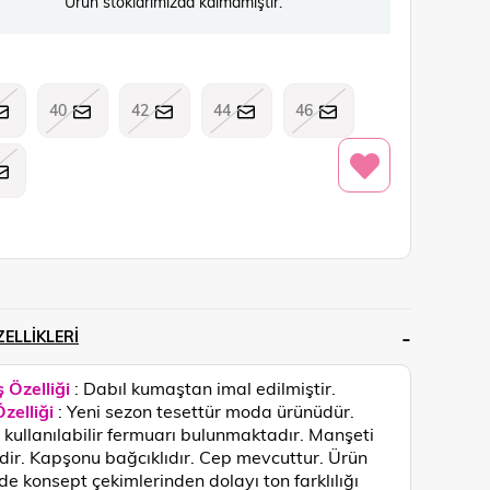
Ürün stoklarımızda kalmamıştır.
40
42
44
46
ELLIKLERI
 Özelliği
: Dabıl kumaştan imal edilmiştir.
zelliği
: Yeni sezon tesettür moda ürünüdür.
kullanılabilir fermuarı bulunmaktadır. Manşeti
lidir. Kapşonu bağcıklıdır. Cep mevcuttur.
Ürün
de konsept çekimlerinden dolayı ton farklılığı