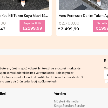
Vera Fermuarlı Denim Takım Açık Mavi 19298
,00
₺2.700,00
Sepette %20
Sepett
₺1999,99
₺199
,99
₺2.499,99
E-
Öze
steren, üretim gücü yüksek bir tekstil ve e-ticaret markasıdır.
ri kontrol ederek kaliteli ve trend odaklı koleksiyonlar
 ve toptan satış alanlarında da aktif olarak hizmet vermektedir. Bu
na geniş bir ürün tedarik ağı sağlamaktadır
ileri
Yardım
Müşteri Hizmetleri
Sıkça Sorulan Sorular