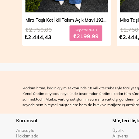
Mira Taşlı Kot İkili Takım Açık Mavi 19286
Mira Taşlı Kot İkili Takım Koyu Mavi 19286
₺2.750,00
₺2.700
10
Sepette %10
99
₺2199,99
₺2.444,43
₺2.499
Modamihram, kadın giyim sektöründe 10 yıllık tecrübesiyle faaliyet gö
Kendi üretim altyapısı sayesinde tasarımdan üretime kadar tüm süreçle
sunmaktadır. Marka, yurt içi satışlarının yanı sıra yurt dışı gönderim
sayede hem bireysel müşterilere hem de butik ve mağaza iş ortakları
Kurumsal
Müşteri İlişk
Anasayfa
Üyelik
Hakkımızda
Alışveriş