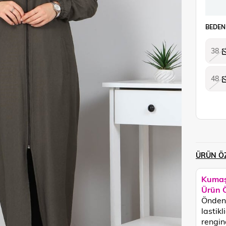
BEDEN
38
48
ÜRÜN ÖZ
Kumaş
Ürün Ö
Önden 
lastik
rengin