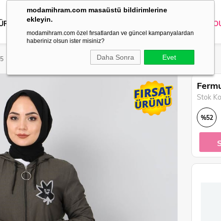
modamihram.com masaüstü bildirimlerine
ekleyin.
 ÜRÜNLER
DIŞ GİYİM
GİYİM
ABİYE
KOMBİN
TRİKO
O
modamihram.com özel fırsatlardan ve güncel kampanyalardan
haberiniz olsun ister misiniz?
Daha Sonra
Evet
95
Fermu
Stok K
%
52
İndirim