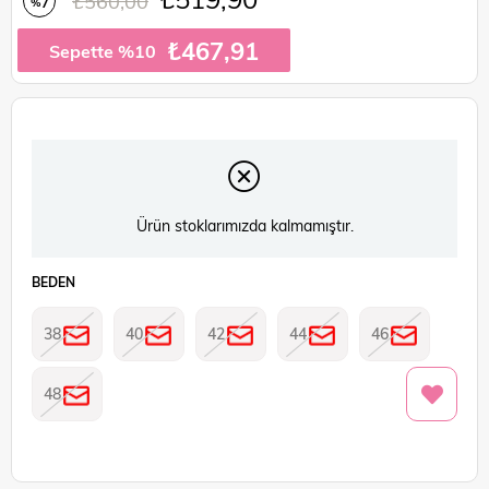
₺560,00
7
%
İndirim
₺467,91
Sepette %10
Ürün stoklarımızda kalmamıştır.
BEDEN
38
40
42
44
46
48