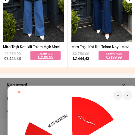
Mira Taşlı Kot İkili Takım Açık Mavi 19286
Mira Taşlı Kot İkili Takım Koyu Mavi 19286
₺2.750,00
₺2.750,00
Sepette %10
Sepette %10
₺2199,99
₺2199,99
₺2.444,43
₺2.444,43
Kurumsal
−
×
Müşteri İlişkileri
Yardım