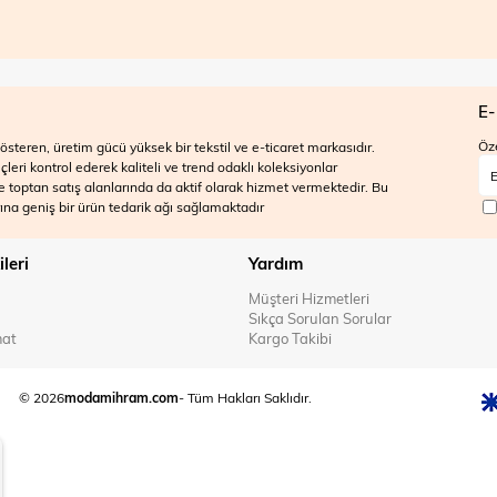
E-
Öze
steren, üretim gücü yüksek bir tekstil ve e-ticaret markasıdır.
ri kontrol ederek kaliteli ve trend odaklı koleksiyonlar
 ve toptan satış alanlarında da aktif olarak hizmet vermektedir. Bu
na geniş bir ürün tedarik ağı sağlamaktadır
ileri
Yardım
Müşteri Hizmetleri
Sıkça Sorulan Sorular
mat
Kargo Takibi
© 2026
modamihram.com
- Tüm Hakları Saklıdır.