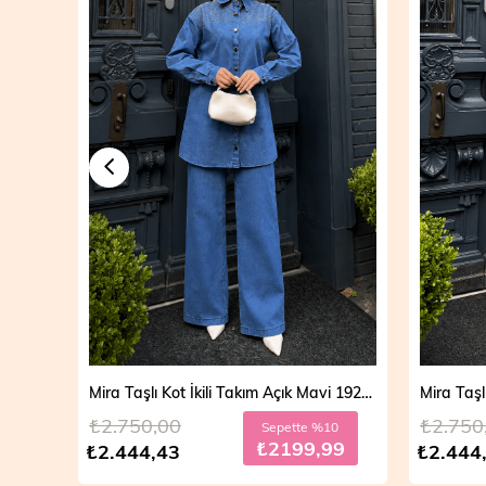
Mira Taşlı Kot İkili Takım Açık Mavi 19286
Mira Taşlı Kot İkili Takım Koyu Mavi 19286
₺2.750,00
₺2.7
 %10
Sepette %10
,99
₺2199,99
₺2.444,43
₺2.49