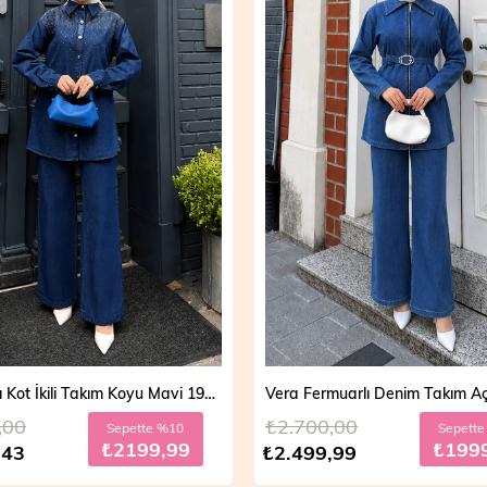
Vera Fermuarlı Denim Takım Açık Mavi 19298
00,00
₺2.700,00
Sepette %20
Sepe
₺1999,99
₺19
9,99
₺2.499,99