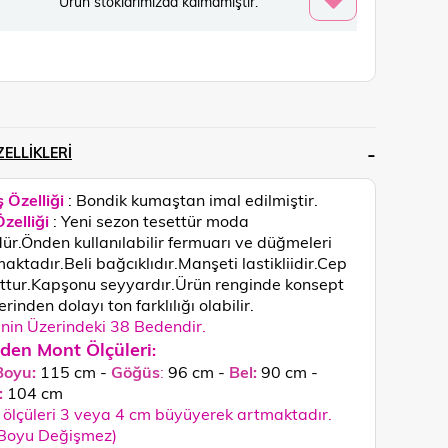
Ürün stoklarımızda kalmamıştır.
ELLIKLERI
 Özelliği
: Bondik kumaştan imal edilmiştir.
zelliği
: Yeni sezon tesettür moda
ür.Önden kullanılabilir fermuarı ve düğmeleri
aktadır.Beli bağcıklıdır.Manşeti lastikliidir.Cep
tur.Kapşonu seyyardır.
Ürün renginde konsept
rinden dolayı ton farklılığı olabilir.
in Üzerindeki 38 Bedendir.
den Mont Ölçüleri
:
Boyu:
115 cm -
Göğüs
:
96 cm -
Bel:
90 cm -
:
104
cm
ölçüleri 3 veya 4 cm büyüyerek artmaktadır.
 Boyu Değişmez)