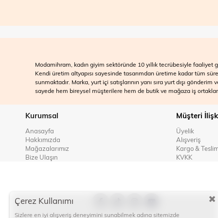
Modamihram, kadın giyim sektöründe 10 yıllık tecrübesiyle faaliyet gö
Kendi üretim altyapısı sayesinde tasarımdan üretime kadar tüm süreçle
sunmaktadır. Marka, yurt içi satışlarının yanı sıra yurt dışı gönderim
sayede hem bireysel müşterilere hem de butik ve mağaza iş ortakları
Kurumsal
Müşteri İlişk
Anasayfa
Üyelik
Hakkımızda
Alışveriş
Mağazalarımız
Kargo & Tesli
Bize Ulaşın
KVKK
Çerez Kullanımı
Sizlere en iyi alışveriş deneyimini sunabilmek adına sitemizde