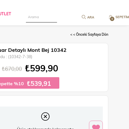
UTLET
SEPETIM
0
< < Önceki Sayfaya Dön
ar Detaylı Mont Bej 10342
odu
(10342-7-38)
₺599,90
₺670,00
₺539,91
epette %10