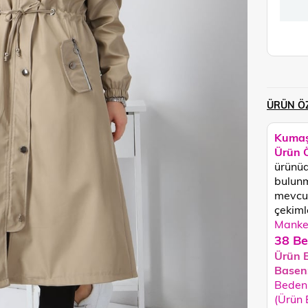
ÜRÜN ÖZ
Kumaş
Ürün Ö
ürünüd
bulunm
mevcut
çekimle
Manken
38 Be
Ürün 
Basen
Beden 
(Ürün