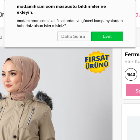
modamihram.com masaüstü bildirimlerine
ekleyin.
 ÜRÜNLER
DIŞ GİYİM
GİYİM
ABİYE
KOMBİN
TRİKO
O
modamihram.com özel fırsatlardan ve güncel kampanyalardan
haberiniz olsun ister misiniz?
Daha Sonra
Evet
42
Fermu
Stok K
%
10
İndirim
S