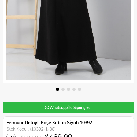
Whatsapp İle Sipariş ver
Fermuar Detaylı Kaşe Kaban Siyah 10392
Stok Kodu
(10392-1-38)
₺469,90