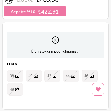
₺520,00
10
%
İndirim
₺422,91
Sepette %10
Ürün stoklarımızda kalmamıştır.
BEDEN
38
40
42
44
46
48