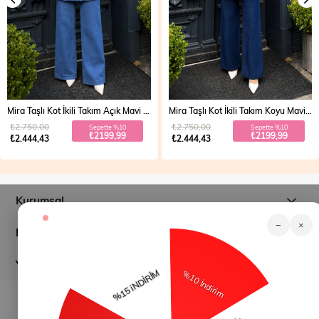
Mira Taşlı Kot İkili Takım Koyu Mavi 19286
Vera Fermuarlı Denim Takım Açık Mavi 19298
₺2.750,00
₺2.700,00
Sepette %10
Sepette %20
₺2199,99
₺1999,99
₺2.444,43
₺2.499,99
Kurumsal
−
×
Müşteri İlişkileri
Yardım