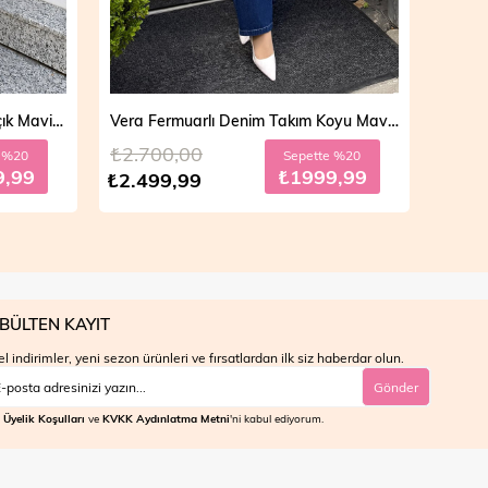
Vera Fermuarlı Denim Takım Koyu Mavi 19298
Mila Çift Düğmeli Kot Trençkot Açık Mavi 19290
₺4.700,00
₺4.7
e %20
Sepette %30
9,99
₺2799,99
₺3.999,99
₺3.9
BÜLTEN KAYIT
l indirimler, yeni sezon ürünleri ve fırsatlardan ilk siz haberdar olun.
Gönder
Üyelik Koşulları
ve
KVKK Aydınlatma Metni
'ni kabul ediyorum.