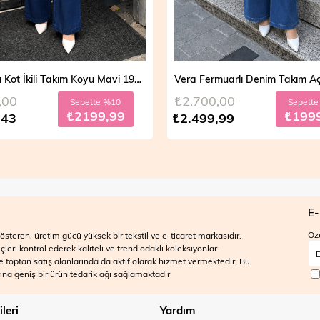
Vera Fermuarlı Denim Takım Açık Mavi 19298
,00
₺2.700,00
Sepette %20
Sepett
₺1999,99
₺199
,99
₺2.499,99
E-
Öze
steren, üretim gücü yüksek bir tekstil ve e-ticaret markasıdır.
ri kontrol ederek kaliteli ve trend odaklı koleksiyonlar
 ve toptan satış alanlarında da aktif olarak hizmet vermektedir. Bu
na geniş bir ürün tedarik ağı sağlamaktadır
ileri
Yardım