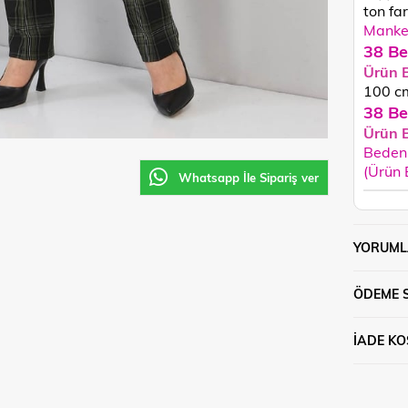
ton fark
Manken
38 Be
Ürün 
100
c
38 Be
Ürün 
Beden 
(Ürün
Whatsapp İle Sipariş ver
YORUML
ÖDEME 
İADE KO