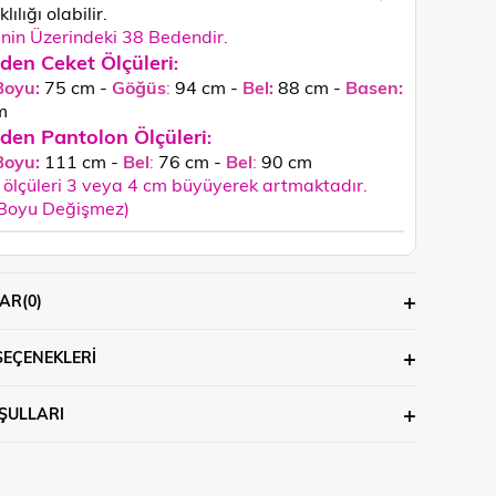
lılığı olabilir.
in Üzerindeki 38 Bedendir.
den Ceket Ölçüleri
:
Boyu:
75 cm -
Göğüs
:
94 cm -
Bel:
88 cm -
Basen:
m
den Pantolon Ölçüleri
:
Boyu:
111 cm -
Bel
:
76 cm -
Bel
:
90 cm
ölçüleri 3 veya 4 cm büyüyerek artmaktadır.
 Boyu Değişmez)
AR
(0)
SEÇENEKLERI
ŞULLARI