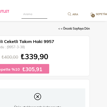
UTLET
SEPETIM
0
< < Önceki Sayfaya Dön
li Ceketli Takım Haki 9957
odu
(9957-3-38)
₺339,90
₺400,00
₺305,91
epette %10