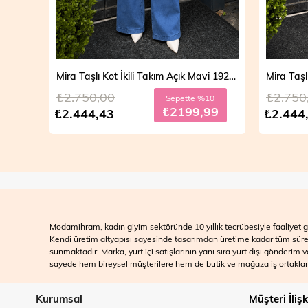
Mira Taşlı Kot İkili Takım Açık Mavi 19286
Mira Taşlı Kot İkili Takım Koyu Mavi 19286
₺2.750,00
₺2.700
10
Sepette %10
99
₺2199,99
₺2.444,43
₺2.499
Modamihram, kadın giyim sektöründe 10 yıllık tecrübesiyle faaliyet gö
Kendi üretim altyapısı sayesinde tasarımdan üretime kadar tüm süreçle
sunmaktadır. Marka, yurt içi satışlarının yanı sıra yurt dışı gönderim
sayede hem bireysel müşterilere hem de butik ve mağaza iş ortakları
Kurumsal
Müşteri İlişk