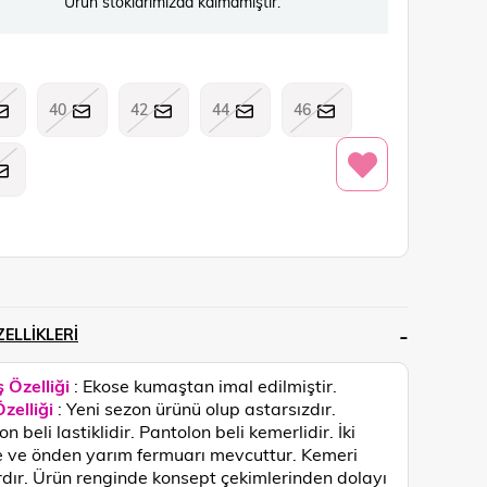
Ürün stoklarımızda kalmamıştır.
40
42
44
46
ELLIKLERI
 Özelliği
: Ekose kumaştan imal edilmiştir.
zelliği
:
Yeni sezon ürünü olup astarsızdır.
n beli lastiklidir. Pantolon beli kemerlidir. İki
ve önden yarım fermuarı mevcuttur. Kemeri
dır.
Ürün renginde konsept çekimlerinden dolayı