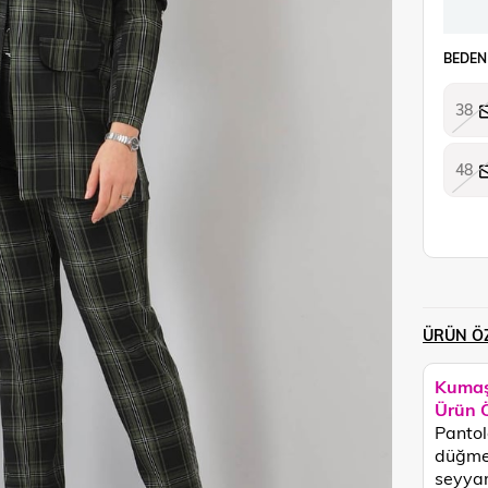
BEDEN
38
48
ÜRÜN ÖZ
Kumaş
Ürün Ö
Pantolo
düğme 
seyyar