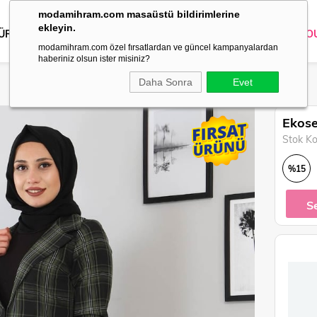
modamihram.com masaüstü bildirimlerine
ekleyin.
 ÜRÜNLER
DIŞ GİYİM
GİYİM
ABİYE
KOMBİN
TRİKO
O
modamihram.com özel fırsatlardan ve güncel kampanyalardan
haberiniz olsun ister misiniz?
Daha Sonra
Evet
Ekose
Stok K
%
15
İndirim
S