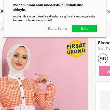
modamihram.com masaüstü bildirimlerine
ekleyin.
 ÜRÜNLER
DIŞ GİYİM
GİYİM
ABİYE
KOMBİN
TRİKO
O
modamihram.com özel fırsatlardan ve güncel kampanyalardan
haberiniz olsun ister misiniz?
Daha Sonra
Evet
cu 10903
Ekose
Stok K
%
15
İndirim
S