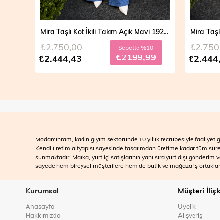
Mira Taşlı Kot İkili Takım Açık Mavi 19286
Mira Taşlı Kot İkili Takım Koyu Mavi 19286
₺2.750,00
₺2.700
10
Sepette %10
99
₺2199,99
₺2.444,43
₺2.499
Modamihram, kadın giyim sektöründe 10 yıllık tecrübesiyle faaliyet gö
Kendi üretim altyapısı sayesinde tasarımdan üretime kadar tüm süreçle
sunmaktadır. Marka, yurt içi satışlarının yanı sıra yurt dışı gönderim
sayede hem bireysel müşterilere hem de butik ve mağaza iş ortakları
Kurumsal
Müşteri İlişk
Anasayfa
Üyelik
Hakkımızda
Alışveriş