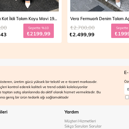
Vera Fermuarlı Denim Takım Açık Mavi 19298
,00
₺2.700,00
Sepette %20
Sepett
₺1999,99
₺199
,99
₺2.499,99
E-
Öze
steren, üretim gücü yüksek bir tekstil ve e-ticaret markasıdır.
ri kontrol ederek kaliteli ve trend odaklı koleksiyonlar
 ve toptan satış alanlarında da aktif olarak hizmet vermektedir. Bu
na geniş bir ürün tedarik ağı sağlamaktadır
ileri
Yardım
Müşteri Hizmetleri
Sıkça Sorulan Sorular