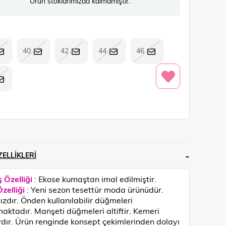
Ürün stoklarımızda kalmamıştır.
40
42
44
46
ELLIKLERI
 Özelliği
: Ekose kumaştan imal edilmiştir.
zelliği
: Yeni sezon tesettür moda ürünüdür.
ızdır. Önden kullanılabilir düğmeleri
aktadır. Manşeti düğmeleri altiftir. Kemeri
dır.
Ürün renginde konsept çekimlerinden dolayı