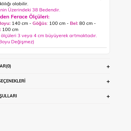
lılığı olabilir.
in Üzerindeki 38 Bedendir.
den Ferace Ölçüleri
:
Boyu:
140 cm -
Göğüs
:
100 cm -
Bel:
80 cm -
:
100
cm
ölçüleri 3 veya 4 cm büyüyerek artmaktadır.
 Boyu Değişmez)
AR
(0)
SEÇENEKLERI
ŞULLARI