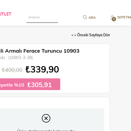
UTLET
SEPETIM
0
< < Önceki Sayfaya Dön
li Armalı Ferace Turuncu 10903
odu
(10903-3-38)
₺339,90
₺400,00
₺305,91
epette %10