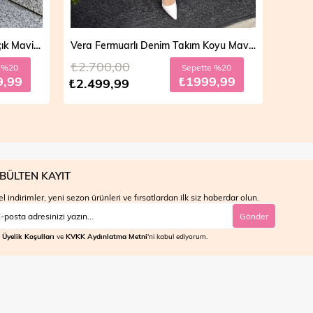
Vera Fermuarlı Denim Takım Koyu Mavi 19298
Mila Çift Düğmeli Kot Trençkot Açık Mavi 19290
₺4.700,00
₺4.7
e %20
Sepette %30
9,99
₺2799,99
₺3.999,99
₺3.9
BÜLTEN KAYIT
l indirimler, yeni sezon ürünleri ve fırsatlardan ilk siz haberdar olun.
Gönder
Üyelik Koşulları
ve
KVKK Aydınlatma Metni
'ni kabul ediyorum.