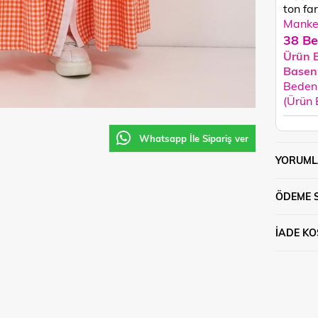
ton fark
Manken
38 Be
Ürün 
Basen
Beden 
(Ürün
Whatsapp İle Sipariş ver
YORUML
ÖDEME 
İADE KO