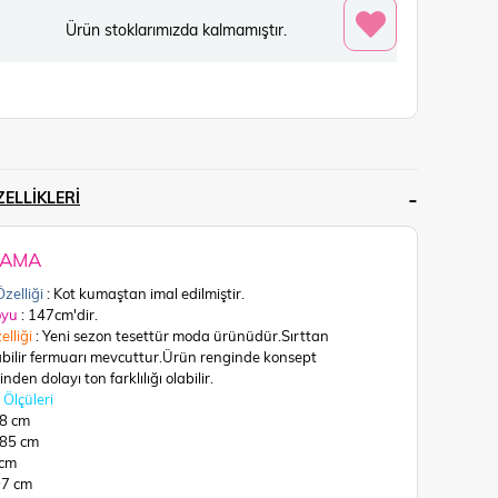
Ürün stoklarımızda kalmamıştır.
ELLIKLERI
LAMA
zelliği
: Kot kumaştan imal edilmiştir.
oyu
: 147cm'dir.
elliği
: Yeni sezon tesettür moda ürünüdür.Sırttan
abilir fermuarı mevcuttur.
Ürün renginde konsept
nden dolayı ton farklılığı olabilir.
Ölçüleri
68 cm
 85 cm
 cm
97 cm