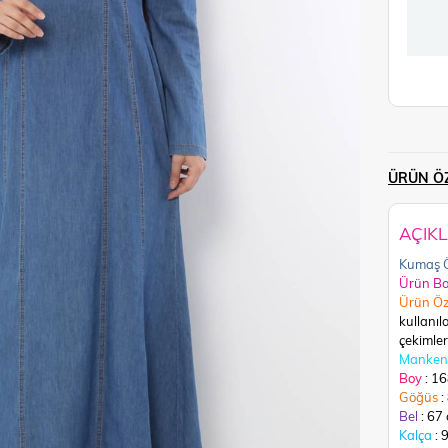
ÜRÜN ÖZ
AÇIK
Kumaş Ö
Ürün B
Ürün Öz
kullanıl
çekimleri
Manken 
Boy
: 1
Göğüs
:
Bel
: 67
Kalça
: 