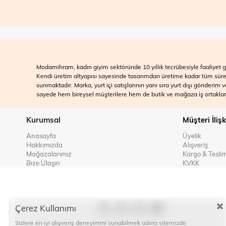
Modamihram, kadın giyim sektöründe 10 yıllık tecrübesiyle faaliyet gö
Kendi üretim altyapısı sayesinde tasarımdan üretime kadar tüm süreçle
sunmaktadır. Marka, yurt içi satışlarının yanı sıra yurt dışı gönderim
sayede hem bireysel müşterilere hem de butik ve mağaza iş ortakları
Kurumsal
Müşteri İlişk
Anasayfa
Üyelik
Hakkımızda
Alışveriş
Mağazalarımız
Kargo & Tesli
Bize Ulaşın
KVKK
Çerez Kullanımı
Sizlere en iyi alışveriş deneyimini sunabilmek adına sitemizde