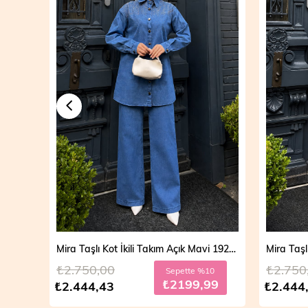
Mira Taşlı Kot İkili Takım Açık Mavi 19286
₺2.750,00
₺2.750
Sepette %10
₺2199,99
₺2.444,43
₺2.444