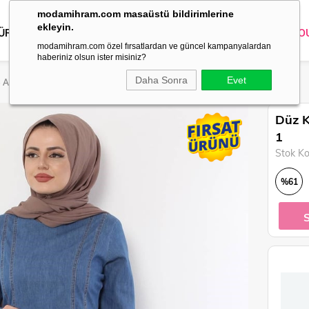
modamihram.com masaüstü bildirimlerine
ekleyin.
 ÜRÜNLER
DIŞ GİYİM
GİYİM
ABİYE
KOMBİN
TRİKO
O
modamihram.com özel fırsatlardan ve güncel kampanyalardan
haberiniz olsun ister misiniz?
Daha Sonra
Evet
e Açık Mavi 9983-1
Düz K
1
Stok K
%
61
İndirim