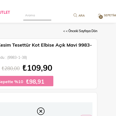
UTLET
SEPETIM
0
< < Önceki Sayfaya Dön
esim Tesettür Kot Elbise Açık Mavi 9983-
odu
(9983-1-38)
₺109,90
₺280,00
₺98,91
Sepette %10