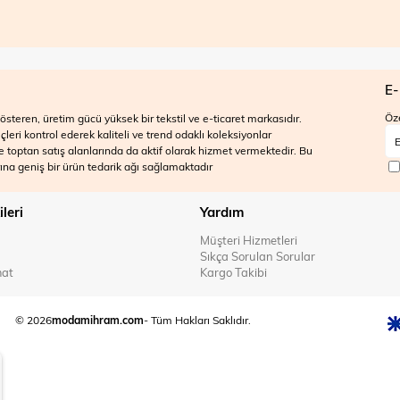
E-
Öze
steren, üretim gücü yüksek bir tekstil ve e-ticaret markasıdır.
ri kontrol ederek kaliteli ve trend odaklı koleksiyonlar
 ve toptan satış alanlarında da aktif olarak hizmet vermektedir. Bu
na geniş bir ürün tedarik ağı sağlamaktadır
ileri
Yardım
Müşteri Hizmetleri
Sıkça Sorulan Sorular
mat
Kargo Takibi
© 2026
modamihram.com
- Tüm Hakları Saklıdır.