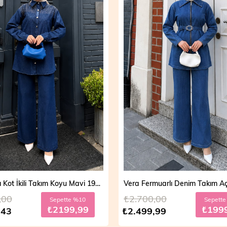
Mira Taşlı Kot İkili Takım Koyu Mavi 19286
,00
₺2.700,00
Sepette %10
Sepett
₺2199,99
₺199
,43
₺2.499,99