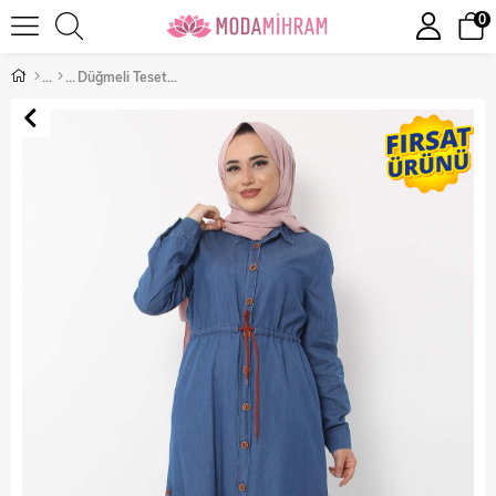
0
Düğmeli Tesettür Kombin Açık Kot 10139-2