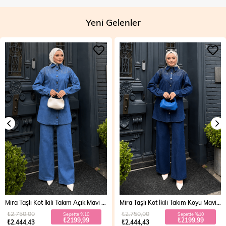
Yeni Gelenler
Mira Taşlı Kot İkili Takım Koyu Mavi 19286
Vera Fermuarlı Denim Takım Açık Mavi 19298
₺2.750,00
₺2.700,00
Sepette %10
Sepette %20
₺2199,99
₺1999,99
₺2.444,43
₺2.499,99