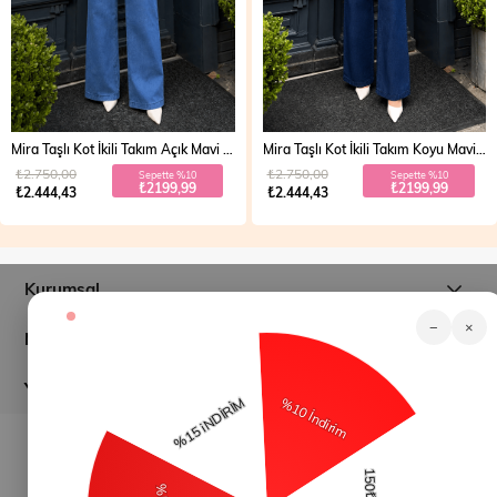
Mira Taşlı Kot İkili Takım Açık Mavi 19286
Mira Taşlı Kot İkili Takım Koyu Mavi 19286
₺2.750,00
₺2.750,00
Sepette %10
Sepette %10
₺2199,99
₺2199,99
₺2.444,43
₺2.444,43
Kurumsal
−
×
Müşteri İlişkileri
Yardım
© 2026
modamihram.com
- Tüm Hakları Saklıdır.