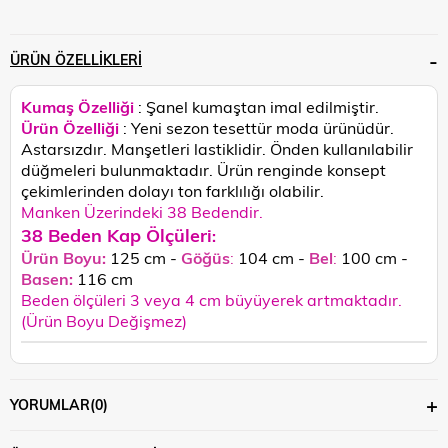
ÜRÜN ÖZELLIKLERI
Kumaş Özelliği
: Şanel kumaştan imal edilmiştir.
Ürün Özelliği
: Yeni sezon tesettür moda ürünüdür.
Astarsızdır. Manşetleri lastiklidir.
Önden kullanılabilir
düğmeleri bulunmaktadır. Ü
rün renginde konsept
çekimlerinden dolayı ton farklılığı olabilir.
Manken Üzerindeki 38 Bedendir.
38 Beden Kap Ölçüleri
:
Ürün Boyu:
125 cm -
Göğüs
:
104 cm -
Bel
:
100 cm -
Basen:
116
cm
Beden ölçüleri 3 veya 4 cm büyüyerek artmaktadır.
(Ürün Boyu Değişmez)
YORUMLAR
(0)