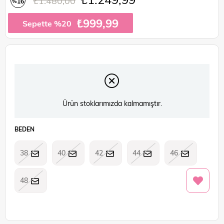
₺1.480,00
16
%
İndirim
₺999,99
Sepette %20
Ürün stoklarımızda kalmamıştır.
BEDEN
38
40
42
44
46
48