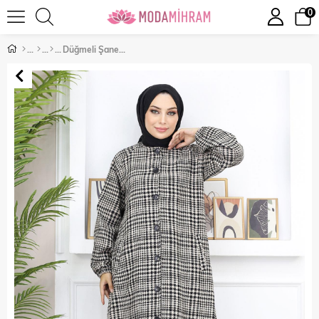
0
Düğmeli Şanel Kap Taba 19168