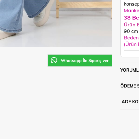
konsept
Manken
38 Be
Ürün 
90
cm
Beden 
(Ürün
Whatsapp İle Sipariş ver
YORUML
ÖDEME 
İADE KO