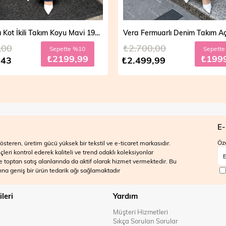
Mira Taşlı Kot İkili Takım Koyu Mavi 19286
,00
₺2.700,00
Sepette %10
Sepett
₺2199,99
₺199
,43
₺2.499,99
E-
Öze
steren, üretim gücü yüksek bir tekstil ve e-ticaret markasıdır.
ri kontrol ederek kaliteli ve trend odaklı koleksiyonlar
 ve toptan satış alanlarında da aktif olarak hizmet vermektedir. Bu
na geniş bir ürün tedarik ağı sağlamaktadır
ileri
Yardım
Müşteri Hizmetleri
Sıkça Sorulan Sorular