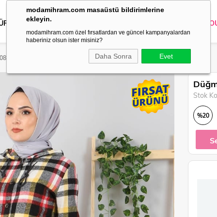
modamihram.com masaüstü bildirimlerine
ekleyin.
 ÜRÜNLER
DIŞ GİYİM
GİYİM
ABİYE
KOMBİN
TRİKO
O
modamihram.com özel fırsatlardan ve güncel kampanyalardan
haberiniz olsun ister misiniz?
Daha Sonra
Evet
0083
Düğme
Stok K
%
20
İndirim
S