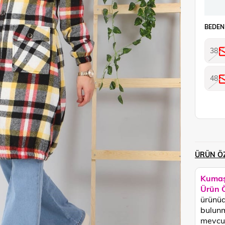
BEDEN
38
48
ÜRÜN ÖZ
Kumaş
Ürün Ö
ürünüd
bulunm
mevcut