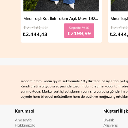
Mira Taşlı Kot İkili Takım Açık Mavi 19286
₺2.750,00
₺2.750
Sepette %10
₺2199,99
₺2.444,43
₺2.444
Modamihram, kadın giyim sektöründe 10 yıllık tecrübesiyle faaliyet gö
Kendi üretim altyapısı sayesinde tasarımdan üretime kadar tüm süreçle
sunmaktadır. Marka, yurt içi satışlarının yanı sıra yurt dışı gönderim
sayede hem bireysel müşterilere hem de butik ve mağaza iş ortakları
Kurumsal
Müşteri İlişk
Anasayfa
Üyelik
Hakkımızda
Alışveriş