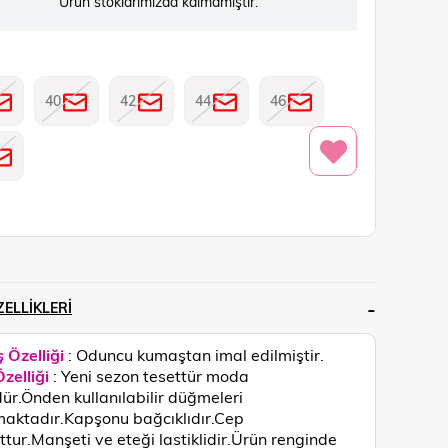
Ürün stoklarımızda kalmamıştır.
40
42
44
46
ELLIKLERI
 Özelliği
: Oduncu kumaştan imal edilmiştir.
zelliği
: Yeni sezon tesettür moda
ür.Önden kullanılabilir düğmeleri
aktadır.Kapşonu bağcıklıdır.Cep
tur.Manşeti ve eteği lastiklidir.
Ürün renginde