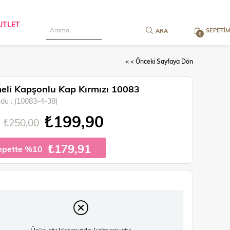
UTLET
SEPETIM
0
< < Önceki Sayfaya Dön
li Kapşonlu Kap Kırmızı 10083
odu
(10083-4-38)
₺199,90
₺250,00
₺179,91
epette %10