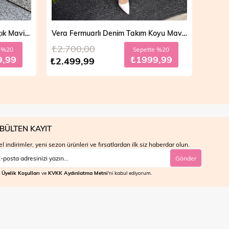
Vera Fermuarlı Denim Takım Açık Mavi 19298
Vera Fermuarlı Denim Takım Koyu Mavi 19298
₺2.700,00
₺4.7
e %20
Sepette %20
9,99
₺1999,99
₺2.499,99
₺3.9
BÜLTEN KAYIT
l indirimler, yeni sezon ürünleri ve fırsatlardan ilk siz haberdar olun.
Gönder
Üyelik Koşulları
ve
KVKK Aydınlatma Metni
'ni kabul ediyorum.