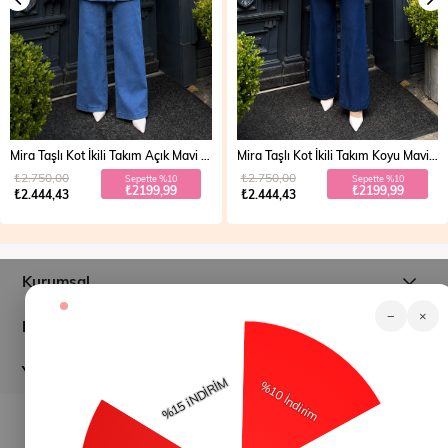
Mira Taşlı Kot İkili Takım Açık Mavi 19286
Mira Taşlı Kot İkili Takım Koyu Mavi 19286
₺2.750,00
₺2.750,00
Sepette %10
Sepette %10
₺2199,99
₺2199,99
₺2.444,43
₺2.444,43
Kurumsal
−
×
Müşteri İlişkileri
Yardım