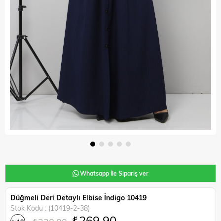
Whatsapp İle Sipariş ver
Düğmeli Deri Detaylı Elbise İndigo 10419
Stok Kodu
(10419-2-38)
₺269,90