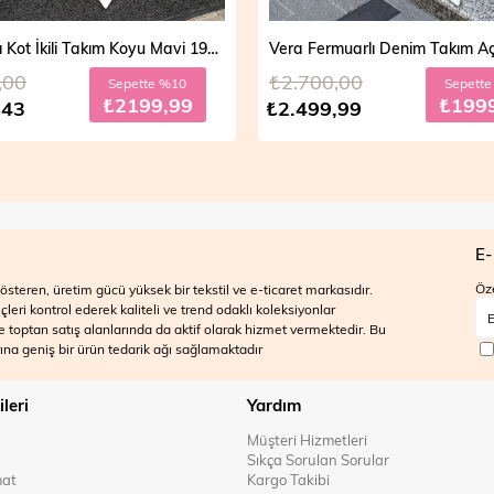
Vera Fermuarlı Denim Takım Açık Mavi 19298
,00
₺2.700,00
Sepette %20
Sepett
₺1999,99
₺199
,99
₺2.499,99
E-
Öze
steren, üretim gücü yüksek bir tekstil ve e-ticaret markasıdır.
ri kontrol ederek kaliteli ve trend odaklı koleksiyonlar
 ve toptan satış alanlarında da aktif olarak hizmet vermektedir. Bu
na geniş bir ürün tedarik ağı sağlamaktadır
ileri
Yardım
Müşteri Hizmetleri
Sıkça Sorulan Sorular
mat
Kargo Takibi