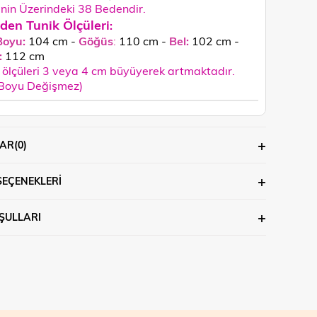
in Üzerindeki 38 Bedendir.
den Tunik Ölçüleri
:
Boyu:
104 cm -
Göğüs
:
110 cm -
Bel:
102 cm -
:
112
cm
ölçüleri 3 veya 4 cm büyüyerek artmaktadır.
 Boyu Değişmez)
AR
(0)
SEÇENEKLERI
ŞULLARI