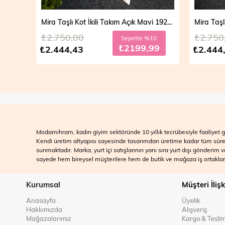
Mira Taşlı Kot İkili Takım Açık Mavi 19286
Mira Taşlı Kot İkili Takım Koyu Mavi 19286
₺2.750,00
₺2.700
10
Sepette %10
99
₺2199,99
₺2.444,43
₺2.499
Modamihram, kadın giyim sektöründe 10 yıllık tecrübesiyle faaliyet gö
Kendi üretim altyapısı sayesinde tasarımdan üretime kadar tüm süreçle
sunmaktadır. Marka, yurt içi satışlarının yanı sıra yurt dışı gönderim
sayede hem bireysel müşterilere hem de butik ve mağaza iş ortakları
Kurumsal
Müşteri İlişk
Anasayfa
Üyelik
Hakkımızda
Alışveriş
Mağazalarımız
Kargo & Tesli