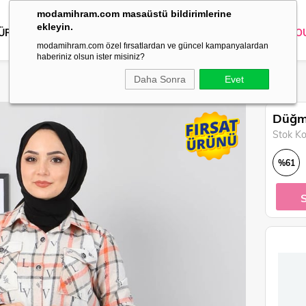
modamihram.com masaüstü bildirimlerine
ekleyin.
 ÜRÜNLER
DIŞ GİYİM
GİYİM
ABİYE
KOMBİN
TRİKO
O
modamihram.com özel fırsatlardan ve güncel kampanyalardan
haberiniz olsun ister misiniz?
Daha Sonra
Evet
Düğme
Stok K
%
61
İndirim