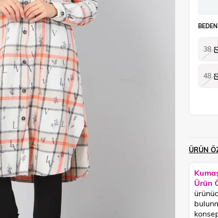
BEDEN
38
48
ÜRÜN ÖZ
Kumaş
Ürün Ö
ürünüd
bulunm
konsept