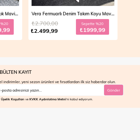
Vera Fermuarlı Denim Takım Koyu Mavi 19298
Mila Çift Düğmeli Kot Trençkot Açık Mavi 19290
₺4.700,00
₺4.7
e %20
Sepette %30
9,99
₺2799,99
₺3.999,99
₺3.9
BÜLTEN KAYIT
l indirimler, yeni sezon ürünleri ve fırsatlardan ilk siz haberdar olun.
Gönder
Üyelik Koşulları
ve
KVKK Aydınlatma Metni
'ni kabul ediyorum.