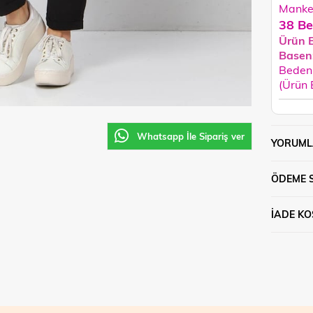
Manken
38 Be
Ürün 
Basen
Beden 
(Ürün
Whatsapp İle Sipariş ver
YORUML
ÖDEME 
İADE KO