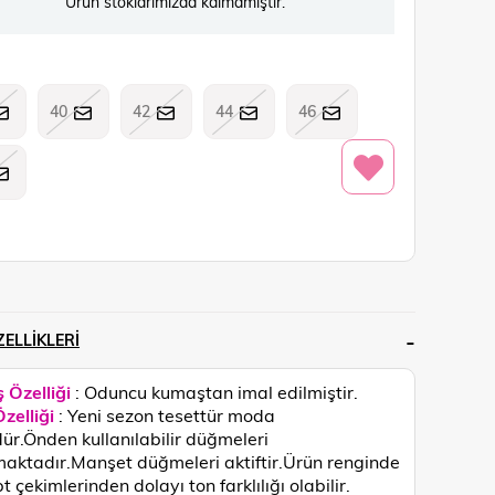
Ürün stoklarımızda kalmamıştır.
40
42
44
46
ELLIKLERI
 Özelliği
: Oduncu kumaştan imal edilmiştir.
zelliği
: Yeni sezon tesettür moda
ür.Önden kullanılabilir düğmeleri
aktadır.Manşet düğmeleri aktiftir.
Ürün renginde
 çekimlerinden dolayı ton farklılığı olabilir.