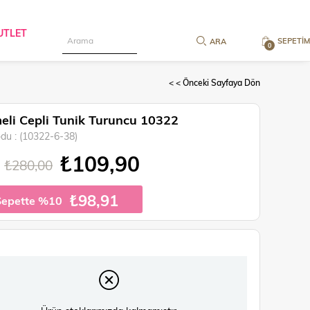
UTLET
SEPETIM
0
< < Önceki Sayfaya Dön
li Cepli Tunik Turuncu 10322
odu
(10322-6-38)
₺109,90
₺280,00
₺98,91
Sepette %10