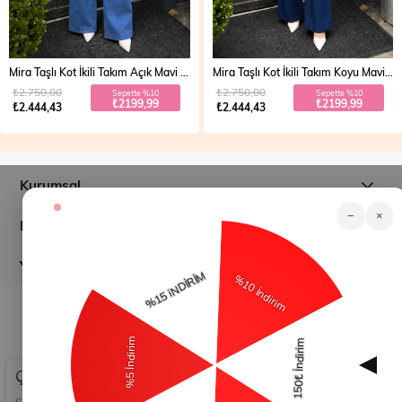
Mira Taşlı Kot İkili Takım Açık Mavi 19286
Mira Taşlı Kot İkili Takım Koyu Mavi 19286
₺2.750,00
₺2.750,00
Sepette %10
Sepette %10
₺2199,99
₺2199,99
₺2.444,43
₺2.444,43
Kurumsal
−
×
Müşteri İlişkileri
Yardım
© 2026
modamihram.com
- Tüm Hakları Saklıdır.
Çerez Kullanımı
Sizlere en iyi alışveriş deneyimini sunabilmek adına