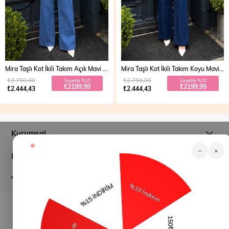
Mira Taşlı Kot İkili Takım Açık Mavi 19286
Mira Taşlı Kot İkili Takım Koyu Mavi 19286
₺2.750,00
₺2.750,00
Sepette %10
Sepette %10
₺2199,99
₺2199,99
₺2.444,43
₺2.444,43
Kurumsal
−
×
Müşteri İlişkileri
Yardım
© 2026
modamihram.com
- Tüm Hakları Saklıdır.