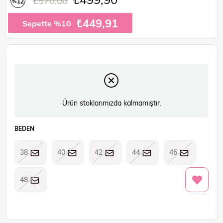
₺570,00
12
%
İndirim
₺449,91
Sepette %10
Ürün stoklarımızda kalmamıştır.
BEDEN
38
40
42
44
46
48