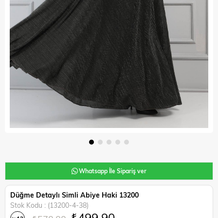
Whatsapp İle Sipariş ver
Düğme Detaylı Simli Abiye Haki 13200
Stok Kodu
(13200-4-38)
₺499,90