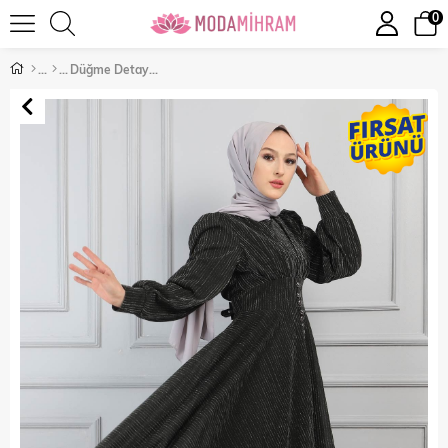
0
Düğme Detaylı Simli Abiye Haki 13200