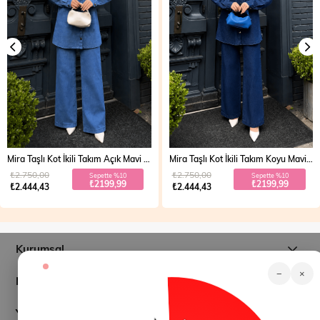
Mira Taşlı Kot İkili Takım Açık Mavi 19286
Mira Taşlı Kot İkili Takım Koyu Mavi 19286
₺2.750,00
₺2.750,00
Sepette %10
Sepette %10
₺2199,99
₺2199,99
₺2.444,43
₺2.444,43
Kurumsal
−
×
Müşteri İlişkileri
Yardım