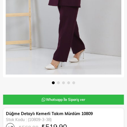
Whatsapp İle Sipariş ver
Düğme Detaylı Kemerli Takım Mürdüm 10809
Stok Kodu
(10809-3-38)
₺519,90