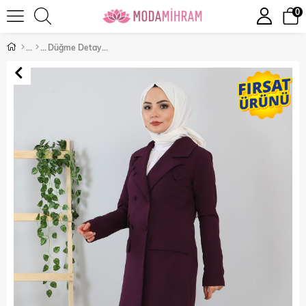
0
Düğme Detaylı Kemerli Takım Mürdüm 10809