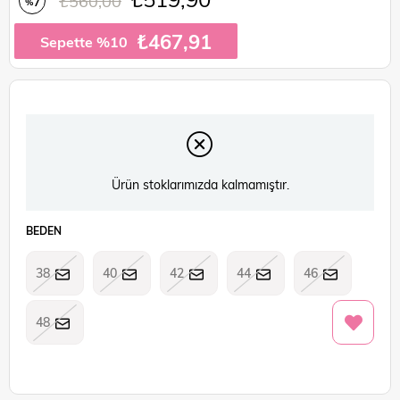
₺560,00
7
%
İndirim
₺467,91
Sepette %10
Ürün stoklarımızda kalmamıştır.
BEDEN
38
40
42
44
46
48