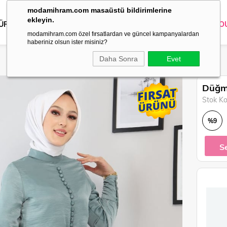
modamihram.com masaüstü bildirimlerine
ekleyin.
 ÜRÜNLER
DIŞ GİYİM
GİYİM
ABİYE
KOMBİN
TRİKO
O
modamihram.com özel fırsatlardan ve güncel kampanyalardan
haberiniz olsun ister misiniz?
Daha Sonra
Evet
Düğme
Stok K
%
9
İndirim
S