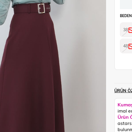
BEDEN
38
48
ÜRÜN ÖZ
Kumaş
imal ed
Ürün Ö
astarsı
bulunm