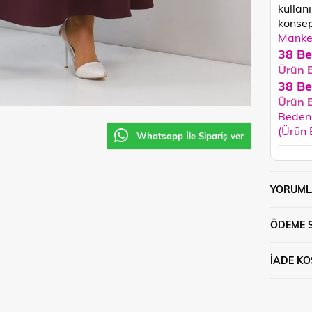
kullan
konsept
Manken
38 Be
Ürün 
38 Be
Ürün 
Beden 
(Ürün
Whatsapp İle Sipariş ver
YORUML
ÖDEME 
İADE KO