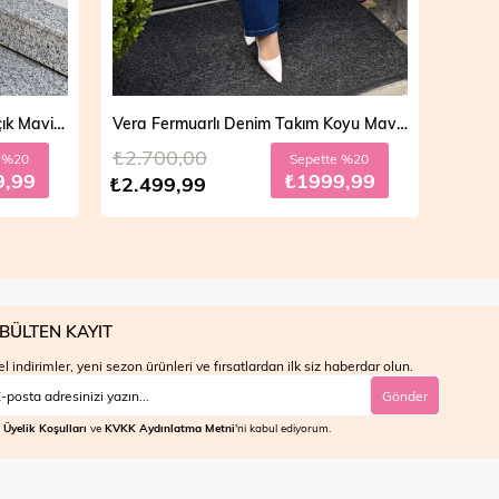
Vera Fermuarlı Denim Takım Açık Mavi 19298
Vera Fermuarlı Denim Takım Koyu Mavi 19298
₺2.700,00
₺4.7
e %20
Sepette %20
9,99
₺1999,99
₺2.499,99
₺3.9
BÜLTEN KAYIT
l indirimler, yeni sezon ürünleri ve fırsatlardan ilk siz haberdar olun.
Gönder
Üyelik Koşulları
ve
KVKK Aydınlatma Metni
'ni kabul ediyorum.