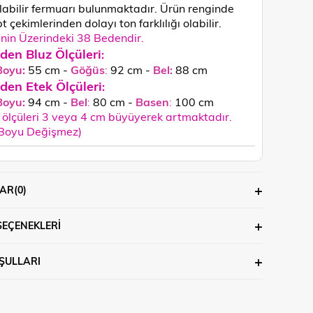
ılabilir fermuarı bulunmaktadır. Ürün renginde
 çekimlerinden dolayı ton farklılığı olabilir.
in Üzerindeki 38 Bedendir.
den Bluz Ölçüleri
:
Boyu:
55 cm -
Göğüs
:
92 cm -
Bel:
88 cm
den Etek Ölçüleri
:
Boyu:
94 cm -
Bel
:
80 cm -
Basen
:
100 cm
ölçüleri 3 veya 4 cm büyüyerek artmaktadır.
 Boyu Değişmez)
AR
(0)
SEÇENEKLERI
ŞULLARI