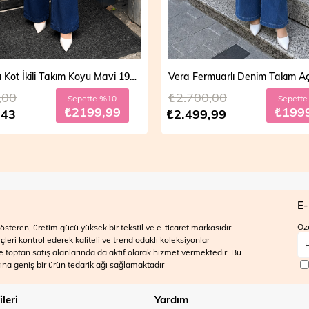
Mira Taşlı Kot İkili Takım Koyu Mavi 19286
,00
₺2.700,00
Sepette %10
Sepett
₺2199,99
₺199
,43
₺2.499,99
E-
Öze
steren, üretim gücü yüksek bir tekstil ve e-ticaret markasıdır.
ri kontrol ederek kaliteli ve trend odaklı koleksiyonlar
 ve toptan satış alanlarında da aktif olarak hizmet vermektedir. Bu
na geniş bir ürün tedarik ağı sağlamaktadır
ileri
Yardım