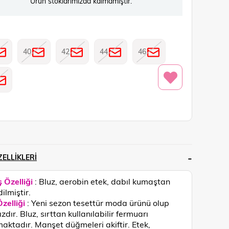
Ürün stoklarımızda kalmamıştır.
40
42
44
46
ELLIKLERI
 Özelliği
: Bluz, aerobin etek, dabıl kumaştan
ilmiştir.
zelliği
:
Yeni sezon tesettür moda ürünü olup
zdır. Bluz, sırttan kullanılabilir fermuarı
aktadır. Manşet düğmeleri akiftir. Etek,