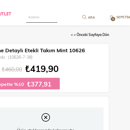
UTLET
SEPETIM
0
< < Önceki Sayfaya Dön
 Detaylı Etekli Takım Mint 10626
odu
(10626-7-38)
₺419,90
₺460,00
₺377,91
epette %10