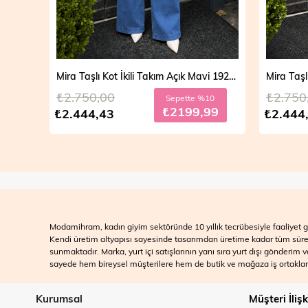
Mira Taşlı Kot İkili Takım Açık Mavi 19286
₺2.750,00
₺2.750
Sepette %10
₺2199,99
₺2.444,43
₺2.444
Modamihram, kadın giyim sektöründe 10 yıllık tecrübesiyle faaliyet gö
Kendi üretim altyapısı sayesinde tasarımdan üretime kadar tüm süreçle
sunmaktadır. Marka, yurt içi satışlarının yanı sıra yurt dışı gönderim
sayede hem bireysel müşterilere hem de butik ve mağaza iş ortakları
Kurumsal
Müşteri İlişk