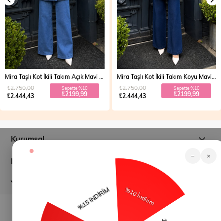
Mira Taşlı Kot İkili Takım Açık Mavi 19286
Mira Taşlı Kot İkili Takım Koyu Mavi 19286
₺2.750,00
₺2.750,00
Sepette %10
Sepette %10
₺2199,99
₺2199,99
₺2.444,43
₺2.444,43
Kurumsal
−
×
Müşteri İlişkileri
Yardım