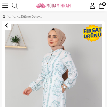
0
Düğme Detaylı Elbise Petrol 10644