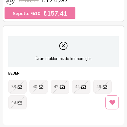
₺200,00
13
%
İndirim
₺157,41
Sepette %10
Ürün stoklarımızda kalmamıştır.
BEDEN
38
40
42
44
46
48