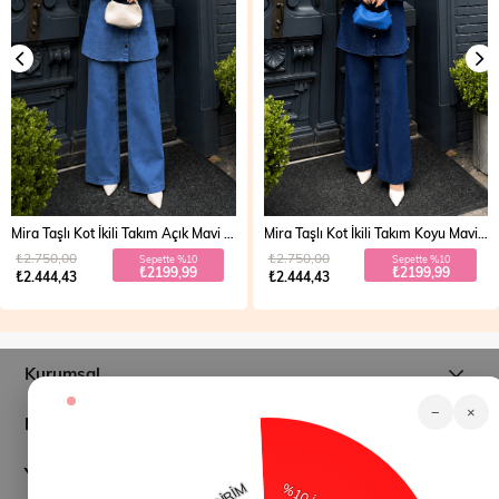
Mira Taşlı Kot İkili Takım Açık Mavi 19286
Mira Taşlı Kot İkili Takım Koyu Mavi 19286
₺2.750,00
₺2.750,00
Sepette %10
Sepette %10
₺2199,99
₺2199,99
₺2.444,43
₺2.444,43
Kurumsal
−
×
Müşteri İlişkileri
Yardım