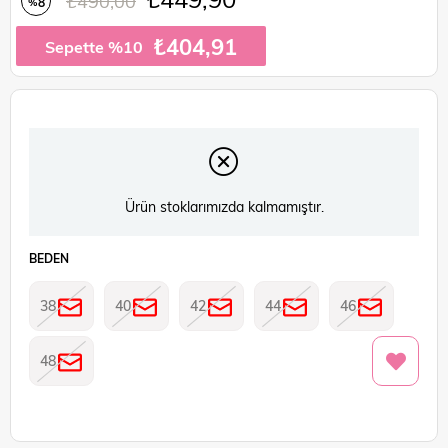
₺490,00
8
%
İndirim
₺404,91
Sepette %10
Ürün stoklarımızda kalmamıştır.
BEDEN
38
40
42
44
46
48