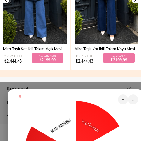
Mira Taşlı Kot İkili Takım Açık Mavi 19286
Mira Taşlı Kot İkili Takım Koyu Mavi 19286
₺2.750,00
₺2.750,00
Sepette %10
Sepette %10
₺2199,99
₺2199,99
₺2.444,43
₺2.444,43
Kurumsal
−
×
Müşteri İlişkileri
Yardım