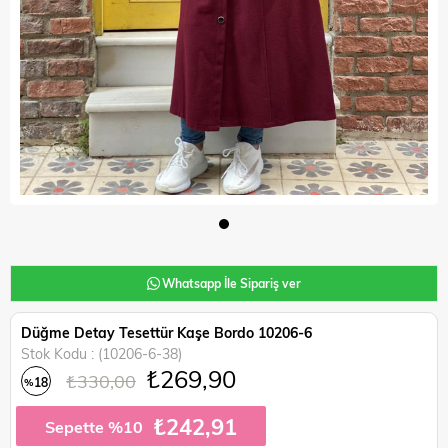
Whatsapp İle Sipariş ver
Düğme Detay Tesettür Kaşe Bordo 10206-6
Stok Kodu
(10206-6-38)
₺269,90
₺330,00
18
%
İndirim
₺242,91
Sepette %10