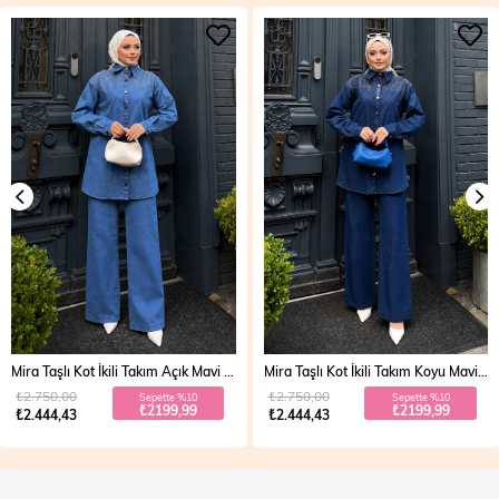
Mira Taşlı Kot İkili Takım Açık Mavi 19286
Mira Taşlı Kot İkili Takım Koyu Mavi 19286
₺2.750,00
₺2.750,00
Sepette %10
Sepette %10
₺2199,99
₺2199,99
₺2.444,43
₺2.444,43