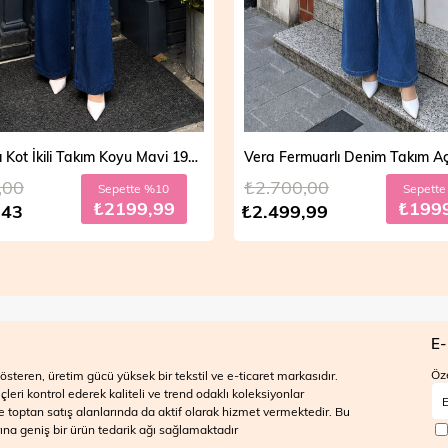
Mira Taşlı Kot İkili Takım Koyu Mavi 19286
,00
₺2.700,00
Sepette %10
Sepett
₺2199,99
₺199
,43
₺2.499,99
E-
Öze
steren, üretim gücü yüksek bir tekstil ve e-ticaret markasıdır.
ri kontrol ederek kaliteli ve trend odaklı koleksiyonlar
 ve toptan satış alanlarında da aktif olarak hizmet vermektedir. Bu
na geniş bir ürün tedarik ağı sağlamaktadır