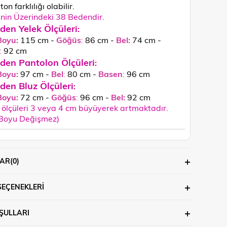
ton farklılığı olabilir.
in Üzerindeki 38 Bedendir.
den Yelek Ölçüleri
:
Boyu:
115 cm -
Göğüs
:
86 cm -
Bel:
74 cm -
:
92 cm
den Pantolon Ölçüleri
:
Boyu:
97 cm -
Bel
:
80 cm -
Basen
:
96 cm
den Bluz Ölçüleri
:
Boyu:
72 cm -
Göğüs
:
96 cm -
Bel:
92 cm
ölçüleri 3 veya 4 cm büyüyerek artmaktadır.
 Boyu Değişmez)
AR
(0)
SEÇENEKLERI
ŞULLARI