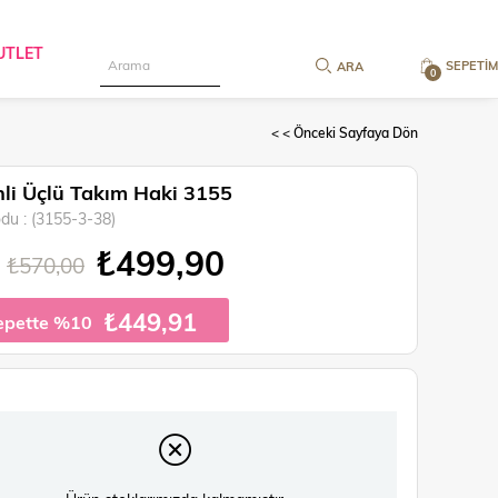
UTLET
SEPETIM
0
< < Önceki Sayfaya Dön
li Üçlü Takım Haki 3155
odu
(3155-3-38)
₺499,90
₺570,00
₺449,91
epette %10