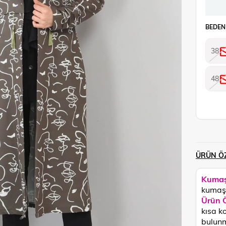
BEDEN
38
48
ÜRÜN ÖZ
Kumaş
kumaşt
Ürün Ö
kısa k
bulun