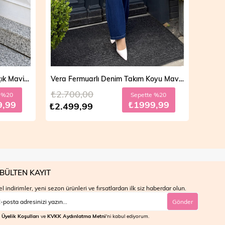
Vera Fermuarlı Denim Takım Açık Mavi 19298
Vera Fermuarlı Denim Takım Koyu Mavi 19298
₺2.700,00
₺4.7
e %20
Sepette %20
9,99
₺1999,99
₺2.499,99
₺3.9
BÜLTEN KAYIT
l indirimler, yeni sezon ürünleri ve fırsatlardan ilk siz haberdar olun.
Gönder
Üyelik Koşulları
ve
KVKK Aydınlatma Metni
'ni kabul ediyorum.