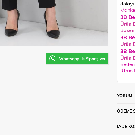
dolayı 
Manken
38 Be
Ürün 
Basen
38 Be
Ürün 
38 Be
Ürün 
Whatsapp İle Sipariş ver
Beden 
(Ürün
YORUML
ÖDEME 
İADE KO