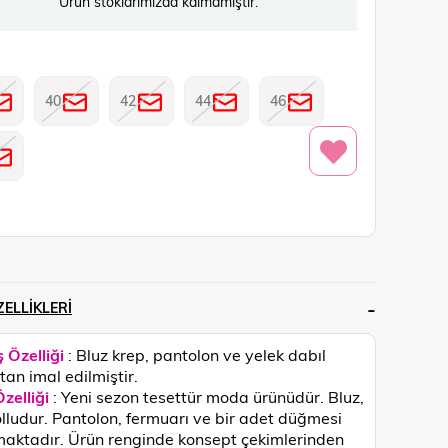
Ürün stoklarımızda kalmamıştır.
40
42
44
46
ELLIKLERI
 Özelliği
: Bluz krep, pantolon ve yelek dabıl
an imal edilmiştir.
zelliği
: Yeni sezon tesettür moda ürünüdür. Bluz,
olludur. Pantolon, fermuarı ve bir adet düğmesi
maktadır.
Ürün renginde konsept çekimlerinden