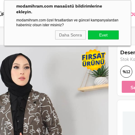
modamihram.com masaüstü bildirimlerine
ekleyin.
 ÜRÜNLER
DIŞ GİYİM
GİYİM
ABİYE
KOMBİN
TRİKO
O
modamihram.com özel fırsatlardan ve güncel kampanyalardan
haberiniz olsun ister misiniz?
Daha Sonra
Evet
Desen
Stok K
%
12
İndirim
S