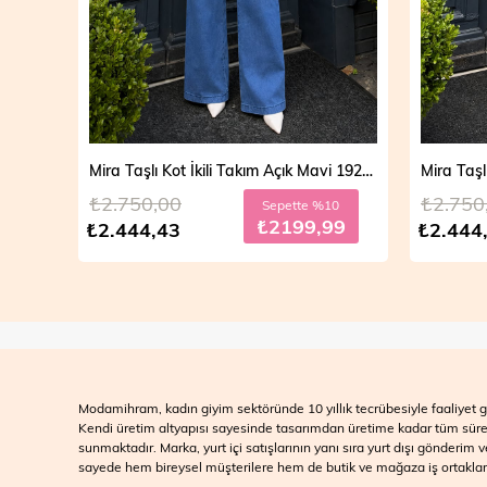
Mira Taşlı Kot İkili Takım Açık Mavi 19286
₺2.750,00
₺2.750
Sepette %10
₺2199,99
₺2.444,43
₺2.444
Modamihram, kadın giyim sektöründe 10 yıllık tecrübesiyle faaliyet gö
Kendi üretim altyapısı sayesinde tasarımdan üretime kadar tüm süreçle
sunmaktadır. Marka, yurt içi satışlarının yanı sıra yurt dışı gönderim
sayede hem bireysel müşterilere hem de butik ve mağaza iş ortakları