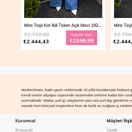
Mira Taşlı Kot İkili Takım Açık Mavi 19286
Mira Taşlı Kot İkili Takım Koyu Mavi 19286
₺2.750,00
₺2.700
10
Sepette %10
99
₺2199,99
₺2.444,43
₺2.499
Modamihram, kadın giyim sektöründe 10 yıllık tecrübesiyle faaliyet gö
Kendi üretim altyapısı sayesinde tasarımdan üretime kadar tüm süreçle
sunmaktadır. Marka, yurt içi satışlarının yanı sıra yurt dışı gönderim
sayede hem bireysel müşterilere hem de butik ve mağaza iş ortakları
Kurumsal
Müşteri İlişk
Anasayfa
Üyelik