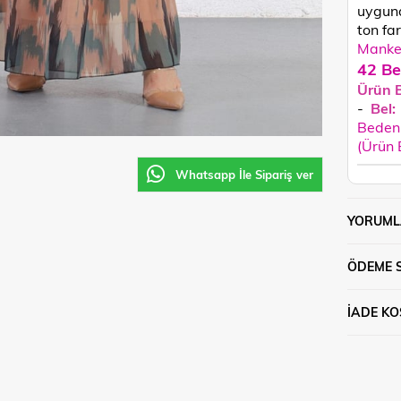
uygun
ton fark
Manken
42 Be
Ürün 
-
Bel:
Beden 
(Ürün
Whatsapp İle Sipariş ver
YORUML
ÖDEME 
İADE KO