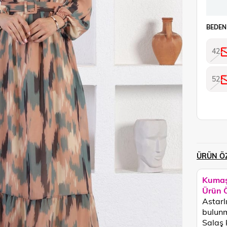
BEDEN
42
52
ÜRÜN ÖZ
Kumaş
Ürün Ö
Astarlı
bulunm
Salaş 