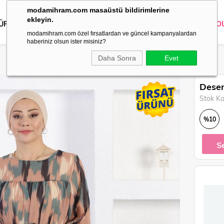
modamihram.com masaüstü bildirimlerine
ekleyin.
 ÜRÜNLER
DIŞ GİYİM
GİYİM
ABİYE
KOMBİN
TRİKO
O
modamihram.com özel fırsatlardan ve güncel kampanyalardan
haberiniz olsun ister misiniz?
Daha Sonra
Evet
Desen
Stok K
%
10
İndirim
S