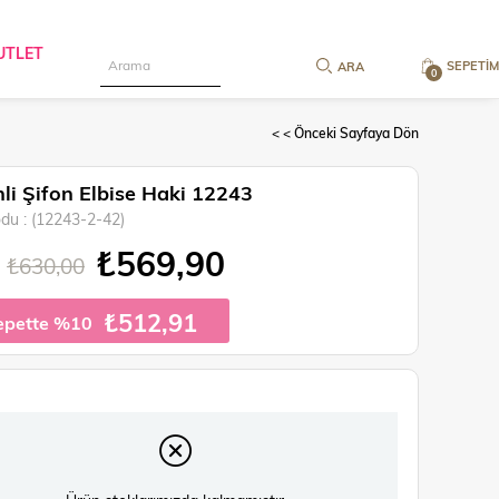
UTLET
SEPETIM
0
< < Önceki Sayfaya Dön
li Şifon Elbise Haki 12243
odu
(12243-2-42)
₺569,90
₺630,00
₺512,91
epette %10