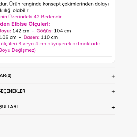
dur.
Ürün renginde konsept çekimlerinden dolayı
lılığı olabilir.
in Üzerindeki 42 Bedendir.
den Elbise Ölçüleri
:
Boyu:
142 cm -
Göğüs:
104 cm
108
cm
-
Basen:
110
cm
ölçüleri 3 veya 4 cm büyüyerek artmaktadır.
 Boyu Değişmez)
AR
(0)
SEÇENEKLERI
ŞULLARI