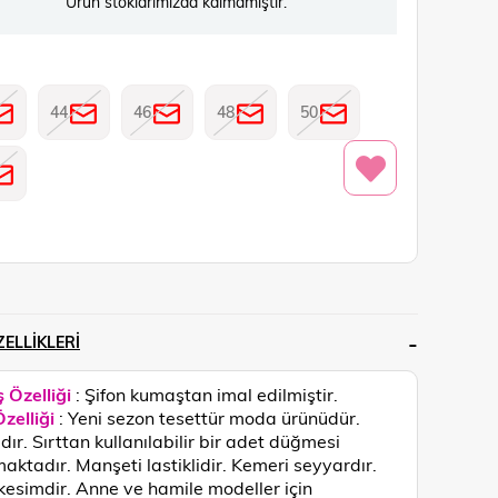
Ürün stoklarımızda kalmamıştır.
44
46
48
50
ELLIKLERI
 Özelliği
: Şifon kumaştan imal edilmiştir.
zelliği
: Yeni sezon tesettür moda ürünüdür.
dır. Sırttan kullanılabilir bir adet düğmesi
aktadır. Manşeti lastiklidir. Kemeri seyyardır.
kesimdir. Anne ve hamile modeller için