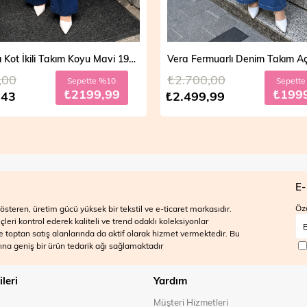
Vera Fermuarlı Denim Takım Açık Mavi 19298
,00
₺2.700,00
Sepette %20
Sepett
₺1999,99
₺199
,99
₺2.499,99
E-
Öze
steren, üretim gücü yüksek bir tekstil ve e-ticaret markasıdır.
ri kontrol ederek kaliteli ve trend odaklı koleksiyonlar
 ve toptan satış alanlarında da aktif olarak hizmet vermektedir. Bu
na geniş bir ürün tedarik ağı sağlamaktadır
ileri
Yardım
Müşteri Hizmetleri