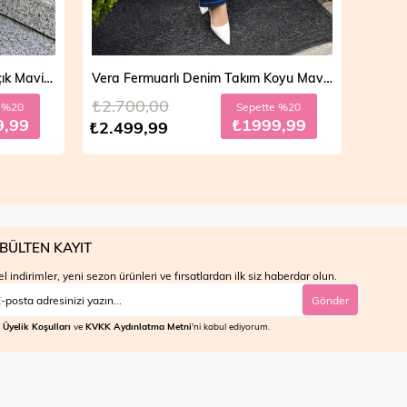
Vera Fermuarlı Denim Takım Koyu Mavi 19298
Mila Çift Düğmeli Kot Trençkot Açık Mavi 19290
₺4.700,00
₺4.7
e %20
Sepette %30
9,99
₺2799,99
₺3.999,99
₺3.9
BÜLTEN KAYIT
l indirimler, yeni sezon ürünleri ve fırsatlardan ilk siz haberdar olun.
Gönder
Üyelik Koşulları
ve
KVKK Aydınlatma Metni
'ni kabul ediyorum.