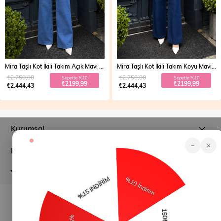
Mira Taşlı Kot İkili Takım Açık Mavi 19286
Mira Taşlı Kot İkili Takım Koyu Mavi 19286
₺2.750,00
₺2.750,00
Sepette %10
Sepette %10
₺2199,99
₺2199,99
₺2.444,43
₺2.444,43
Kurumsal
−
×
Müşteri İlişkileri
Yardım
© 2026
modamihram.com
- Tüm Hakları Saklıdır.