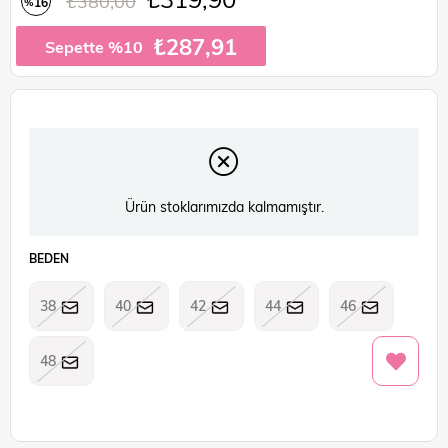
₺380,00
16
%
İndirim
₺287,91
Sepette %10
Ürün stoklarımızda kalmamıştır.
BEDEN
38
40
42
44
46
48