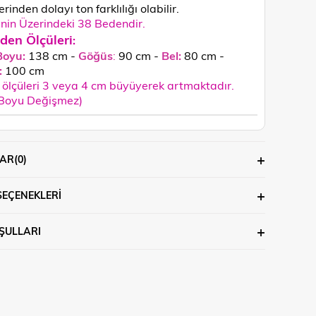
rinden dolayı ton farklılığı olabilir.
in Üzerindeki 38 Bedendir.
den Ölçüleri
:
Boyu:
138 cm -
Göğüs
:
90 cm -
Bel:
80 cm -
:
100
cm
ölçüleri 3 veya 4 cm büyüyerek artmaktadır.
 Boyu Değişmez)
AR
(0)
SEÇENEKLERI
ŞULLARI