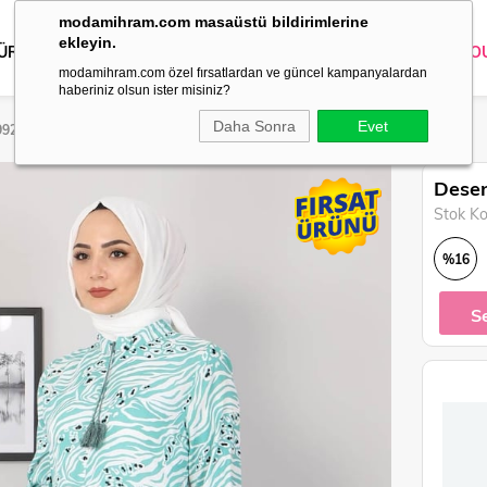
modamihram.com masaüstü bildirimlerine
ekleyin.
 ÜRÜNLER
DIŞ GİYİM
GİYİM
ABİYE
KOMBİN
TRİKO
O
modamihram.com özel fırsatlardan ve güncel kampanyalardan
haberiniz olsun ister misiniz?
Daha Sonra
Evet
 9927
Desen
Stok K
%
16
İndirim
S