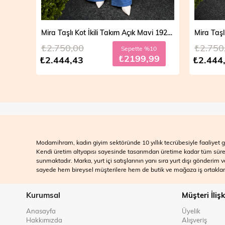
Mira Taşlı Kot İkili Takım Açık Mavi 19286
₺2.750,00
₺2.750
Sepette %10
₺2199,99
₺2.444,43
₺2.444
Modamihram, kadın giyim sektöründe 10 yıllık tecrübesiyle faaliyet gö
Kendi üretim altyapısı sayesinde tasarımdan üretime kadar tüm süreçle
sunmaktadır. Marka, yurt içi satışlarının yanı sıra yurt dışı gönderim
sayede hem bireysel müşterilere hem de butik ve mağaza iş ortakları
Kurumsal
Müşteri İlişk
Anasayfa
Üyelik
Hakkımızda
Alışveriş