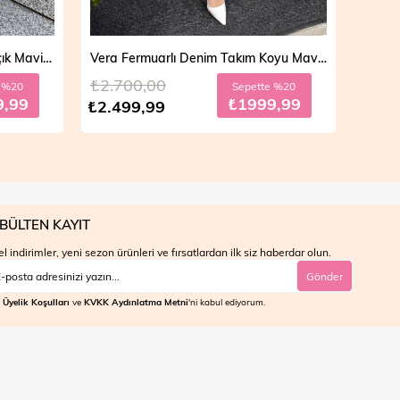
Vera Fermuarlı Denim Takım Açık Mavi 19298
Vera Fermuarlı Denim Takım Koyu Mavi 19298
₺2.700,00
₺4.7
e %20
Sepette %20
9,99
₺1999,99
₺2.499,99
₺3.9
BÜLTEN KAYIT
l indirimler, yeni sezon ürünleri ve fırsatlardan ilk siz haberdar olun.
Gönder
Üyelik Koşulları
ve
KVKK Aydınlatma Metni
'ni kabul ediyorum.