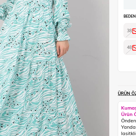
BEDEN
38
48
ÜRÜN ÖZ
Kumaş
Ürün Ö
Önden 
Yandan
lasitkl