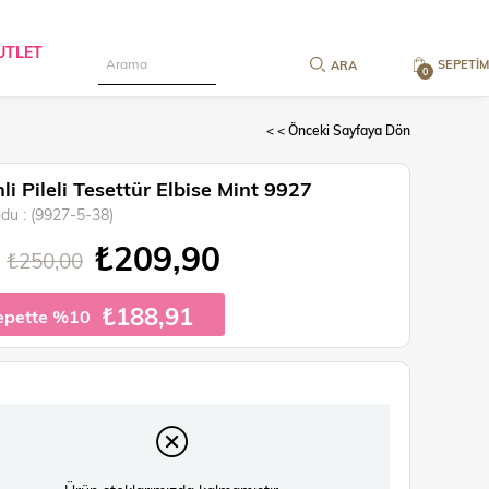
UTLET
SEPETIM
0
< < Önceki Sayfaya Dön
li Pileli Tesettür Elbise Mint 9927
odu
(9927-5-38)
₺209,90
₺250,00
₺188,91
epette %10