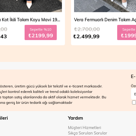
Mira Taşlı Kot İkili Takım Koyu Mavi 19286
,00
₺2.700,00
Sepette %10
Sepett
₺2199,99
₺199
,43
₺2.499,99
E-
Öze
steren, üretim gücü yüksek bir tekstil ve e-ticaret markasıdır.
ri kontrol ederek kaliteli ve trend odaklı koleksiyonlar
 ve toptan satış alanlarında da aktif olarak hizmet vermektedir. Bu
na geniş bir ürün tedarik ağı sağlamaktadır
ileri
Yardım
Müşteri Hizmetleri
Sıkça Sorulan Sorular