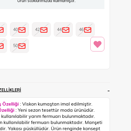
Ürün stoklarımızda kalmamıştır.
40
42
44
46
50
ELLIKLERI
 Özelliği
: Viskon kumaştan imal edilmiştir.
zelliği
: Yeni sezon tesettür moda ürünüdür.
kullanılabilir yarım fermuarı bulunmaktadır.
 kullanılabilir fermuarı bulunmaktadır. Manşeti
idir. Yakası püsküllüdür.
Ürün renginde konsept