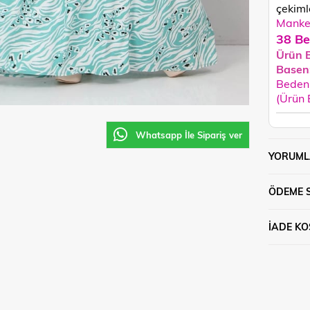
çekimle
Manken
38 Be
Ürün 
Basen
Beden 
(Ürün
Whatsapp İle Sipariş ver
YORUML
ÖDEME 
İADE KO