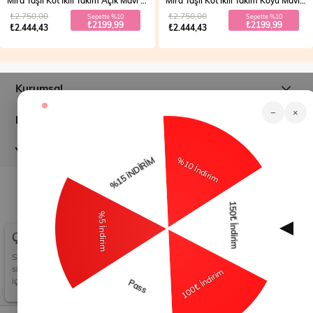
Mira Taşlı Kot İkili Takım Açık Mavi 19286
Mira Taşlı Kot İkili Takım Koyu Mavi 19286
₺2.750,00
₺2.750,00
Sepette %10
Sepette %10
₺2199,99
₺2199,99
₺2.444,43
₺2.444,43
Kurumsal
−
×
Müşteri İlişkileri
Yardım
© 2026
modamihram.com
- Tüm Hakları Saklıdır.
Çerez Kullanımı
Sizlere en iyi alışveriş deneyimini sunabilmek adına
sitemizde çerezler(cookies) kullanmaktayız. Detaylı bilgi
için Kvkk sözleşmesini inceleyebilirsiniz.