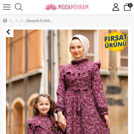
0
Desenli Fırfırlı Çocuk Elbise Mürdüm 10685