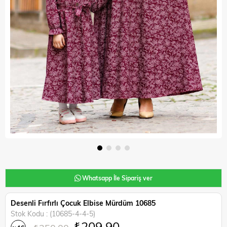
Whatsapp İle Sipariş ver
Desenli Fırfırlı Çocuk Elbise Mürdüm 10685
Stok Kodu
(10685-4-4-5)
₺209,90