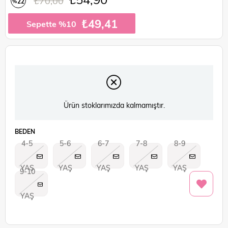
₺70,00
22
%
İndirim
₺49,41
Sepette %10
Ürün stoklarımızda kalmamıştır.
BEDEN
4-5
5-6
6-7
7-8
8-9
YAŞ
YAŞ
YAŞ
YAŞ
YAŞ
9-10
YAŞ