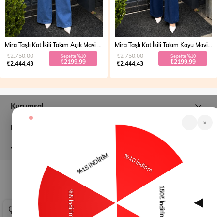
Mira Taşlı Kot İkili Takım Açık Mavi 19286
Mira Taşlı Kot İkili Takım Koyu Mavi 19286
₺2.750,00
₺2.750,00
Sepette %10
Sepette %10
₺2199,99
₺2199,99
₺2.444,43
₺2.444,43
Kurumsal
−
×
Müşteri İlişkileri
Yardım
© 2026
modamihram.com
- Tüm Hakları Saklıdır.
Çerez Kullanımı