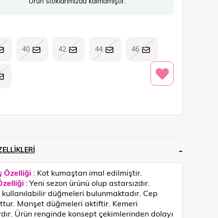
Ürün stoklarımızda kalmamıştır.
40
42
44
46
ELLIKLERI
 Özelliği
: Kot
kumaştan imal edilmiştir.
zelliği
:
Yeni sezon ürünü olup astarsızdır.
kullanılabilir düğmeleri bulunmaktadır. Cep
tur. Manşet düğmeleri aktiftir. Kemeri
dır.
Ürün renginde konsept çekimlerinden dolayı