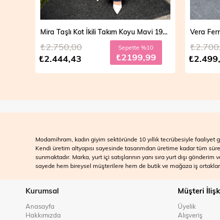
Mira Taşlı Kot İkili Takım Açık Mavi 19286
Mira Taşlı Kot İkili Takım Koyu Mavi 19286
₺2.750,00
₺2.700
10
Sepette %10
99
₺2199,99
₺2.444,43
₺2.499
Modamihram, kadın giyim sektöründe 10 yıllık tecrübesiyle faaliyet gö
Kendi üretim altyapısı sayesinde tasarımdan üretime kadar tüm süreçle
sunmaktadır. Marka, yurt içi satışlarının yanı sıra yurt dışı gönderim
sayede hem bireysel müşterilere hem de butik ve mağaza iş ortakları
Kurumsal
Müşteri İlişk
Anasayfa
Üyelik
Hakkımızda
Alışveriş