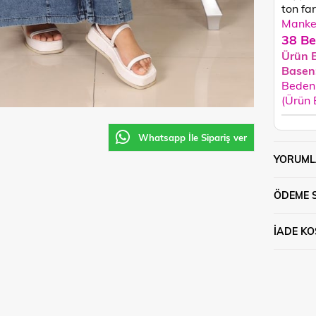
ton fark
Manken
38 Be
Ürün 
Basen
Beden 
(Ürün
Whatsapp İle Sipariş ver
YORUML
ÖDEME 
İADE KO