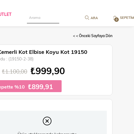
UTLET
SEPETIM
0
< < Önceki Sayfaya Dön
Kemerli Kot Elbise Koyu Kot 19150
odu
(19150-2-38)
₺999,90
₺1.100,00
₺899,91
epette %10