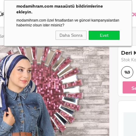
modamihram.com masaüstü bildirimlerine
ekleyin.
 ÜRÜNLER
DIŞ GİYİM
GİYİM
ABİYE
KOMBİN
TRİKO
O
modamihram.com özel fırsatlardan ve güncel kampanyalardan
haberiniz olsun ister misiniz?
Daha Sonra
Evet
 Kot 19150
Deri 
Stok K
%
9
İndirim
S