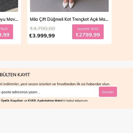
Vera Fermuarlı Denim Takım Koyu Mavi 19298
Mila Çift Düğmeli Kot Trençkot Açık Mavi 19290
₺4.700,00
₺4.7
e %20
Sepette %30
9,99
₺2799,99
₺3.999,99
₺3.9
BÜLTEN KAYIT
l indirimler, yeni sezon ürünleri ve fırsatlardan ilk siz haberdar olun.
Gönder
Üyelik Koşulları
ve
KVKK Aydınlatma Metni
'ni kabul ediyorum.