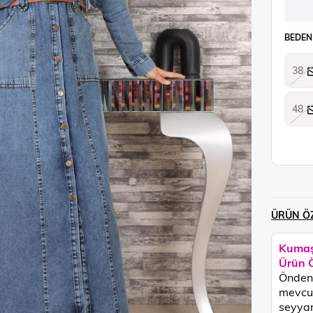
BEDEN
38
48
ÜRÜN ÖZ
Kumaş
Ürün Ö
Önden 
mevcut
seyyar