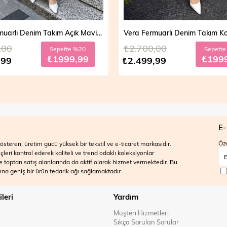
Vera Fermuarlı Denim Takım Açık Mavi 19298
,00
₺2.700,00
Sepette %20
Sepett
₺1999,99
₺199
,99
₺2.499,99
E-
Öze
steren, üretim gücü yüksek bir tekstil ve e-ticaret markasıdır.
ri kontrol ederek kaliteli ve trend odaklı koleksiyonlar
 ve toptan satış alanlarında da aktif olarak hizmet vermektedir. Bu
na geniş bir ürün tedarik ağı sağlamaktadır
ileri
Yardım
Müşteri Hizmetleri
Sıkça Sorulan Sorular