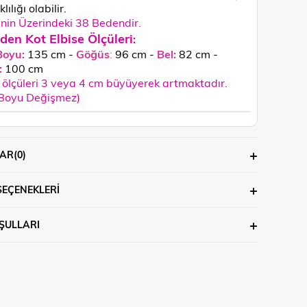
lılığı olabilir.
in Üzerindeki 38 Bedendir.
den Kot Elbise Ölçüleri
:
Boyu:
135 cm -
Göğüs
:
96 cm -
Bel:
82 cm -
:
100
cm
ölçüleri 3 veya 4 cm büyüyerek artmaktadır.
 Boyu Değişmez)
AR
(0)
SEÇENEKLERI
ŞULLARI