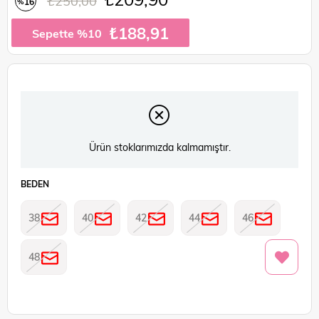
₺250,00
16
%
İndirim
₺188,91
Sepette %10
Ürün stoklarımızda kalmamıştır.
BEDEN
38
40
42
44
46
48