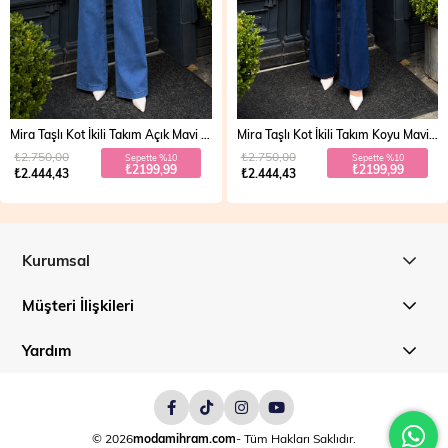
Mira Taşlı Kot İkili Takım Açık Mavi 19286
Mira Taşlı Kot İkili Takım Koyu Mavi 19286
₺2.750,00
₺2.750,00
Sepette %10
Sepette %10
₺2199,99
₺2199,99
₺2.444,43
₺2.444,43
Kurumsal
Müşteri İlişkileri
Yardım
© 2026
modamihram.com
- Tüm Hakları Saklıdır.