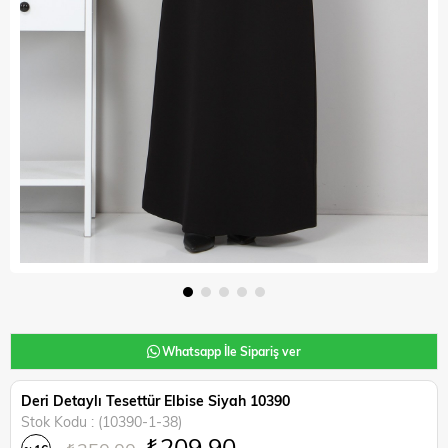
Whatsapp İle Sipariş ver
Deri Detaylı Tesettür Elbise Siyah 10390
Stok Kodu
(10390-1-38)
₺209,90