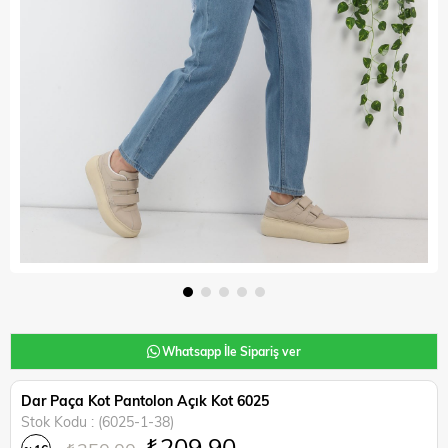
Whatsapp İle Sipariş ver
Dar Paça Kot Pantolon Açık Kot 6025
Stok Kodu
(6025-1-38)
₺209,90