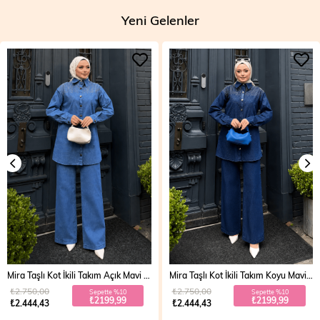
Yeni Gelenler
Mira Taşlı Kot İkili Takım Açık Mavi 19286
Mira Taşlı Kot İkili Takım Koyu Mavi 19286
₺2.750,00
₺2.750,00
Sepette %10
Sepette %10
₺2199,99
₺2199,99
₺2.444,43
₺2.444,43