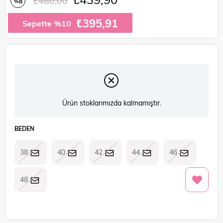
₺480,00
8
%
İndirim
₺395,91
Sepette %10
Ürün stoklarımızda kalmamıştır.
BEDEN
38
40
42
44
46
48