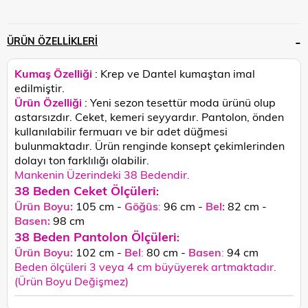
ÜRÜN ÖZELLIKLERI
Kumaş Özelliği
: Krep ve Dantel kumaştan imal
edilmiştir.
Ürün Özelliği
:
Yeni sezon tesettür moda ürünü olup
astarsızdır. Ceket, kemeri seyyardır. Pantolon, önden
kullanılabilir fermuarı ve bir adet düğmesi
bulunmaktadır. Ürün renginde konsept çekimlerinden
dolayı ton farklılığı olabilir.
Mankenin Üzerindeki 38 Bedendir.
38 Beden Ceket Ölçüleri
:
Ürün Boyu:
105 cm -
Göğüs
:
96 cm -
Bel:
82 cm -
Basen:
98
cm
38 Beden Pantolon Ölçüleri
:
Ürün Boyu:
102 cm -
Bel
:
80 cm -
Basen
:
94 cm
Beden ölçüleri 3 veya 4 cm büyüyerek artmaktadır.
(Ürün Boyu Değişmez)