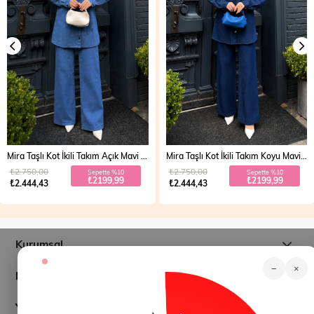
Mira Taşlı Kot İkili Takım Açık Mavi 19286
Mira Taşlı Kot İkili Takım Koyu Mavi 19286
₺2.750,00
₺2.750,00
Sepette %10
Sepette %10
₺2199,99
₺2199,99
₺2.444,43
₺2.444,43
Kurumsal
−
×
Müşteri İlişkileri
Yardım