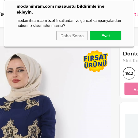
modamihram.com masaüstü bildirimlerine
ekleyin.
 ÜRÜNLER
DIŞ GİYİM
GİYİM
ABİYE
KOMBİN
TRİKO
O
modamihram.com özel fırsatlardan ve güncel kampanyalardan
haberiniz olsun ister misiniz?
Daha Sonra
Evet
Dante
Stok K
%
12
İndirim
S