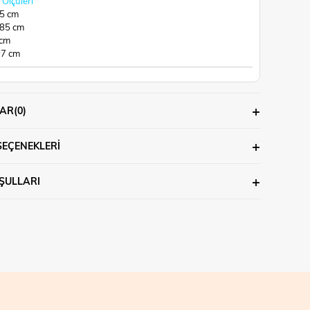
Ölçüleri
65 cm
 85 cm
 cm
97 cm
AR
(0)
SEÇENEKLERI
ŞULLARI