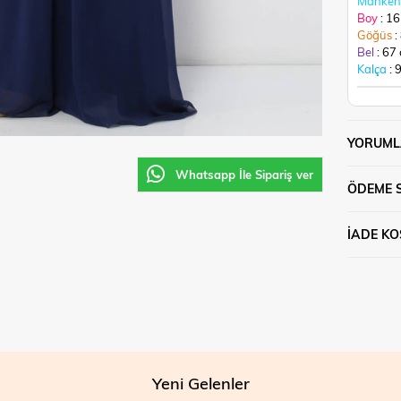
Manken 
Boy
: 1
Göğüs
:
Bel
: 67
Kalça
: 
YORUML
Whatsapp İle Sipariş ver
ÖDEME 
İADE KO
Yeni Gelenler