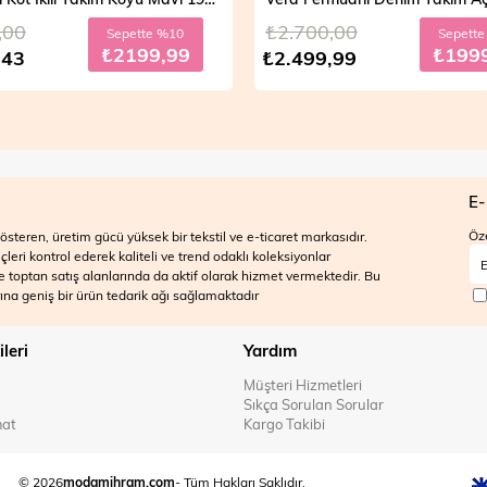
,00
₺2.700,00
Sepette %20
Sepett
₺1999,99
₺199
,99
₺2.499,99
E-
Öze
steren, üretim gücü yüksek bir tekstil ve e-ticaret markasıdır.
ri kontrol ederek kaliteli ve trend odaklı koleksiyonlar
 ve toptan satış alanlarında da aktif olarak hizmet vermektedir. Bu
na geniş bir ürün tedarik ağı sağlamaktadır
ileri
Yardım
Müşteri Hizmetleri
Sıkça Sorulan Sorular
mat
Kargo Takibi
© 2026
modamihram.com
- Tüm Hakları Saklıdır.