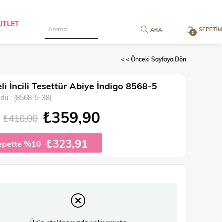
UTLET
SEPETIM
0
< < Önceki Sayfaya Dön
li İncili Tesettür Abiye İndigo 8568-5
odu
(8568-5-38)
₺359,90
₺410,00
₺323,91
epette %10