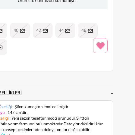
Ürün stoklarımızda kalmamıştır.
40
42
44
46
ELLIKLERI
zelliği
: Şifon kumaştan imal edilmiştir.
oyu
: 147 cm'dir.
elliği
: Yeni sezon tesettür moda ürünüdür.Sırttan
abilir yarım fermuarı bulunmaktadır.Detaylar dikilidir.
Ürün
 konsept çekimlerinden dolayı ton farklılığı olabilir.