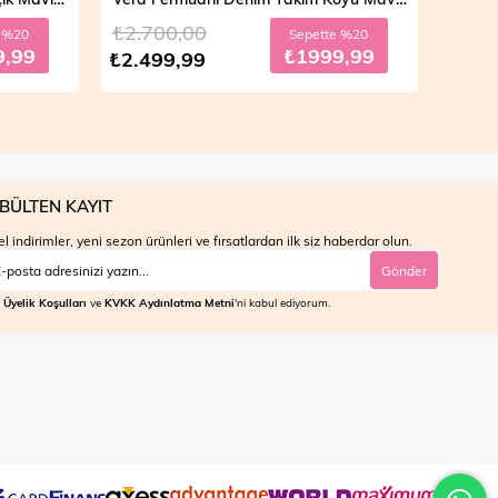
₺4.700,00
₺4.7
e %20
Sepette %30
9,99
₺2799,99
₺3.999,99
₺3.9
BÜLTEN KAYIT
l indirimler, yeni sezon ürünleri ve fırsatlardan ilk siz haberdar olun.
Gönder
Üyelik Koşulları
ve
KVKK Aydınlatma Metni
'ni kabul ediyorum.