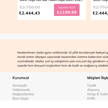
₺2.750,00
₺2.700
10
Sepette %10
99
₺2199,99
₺2.444,43
₺2.499
Modamihram, kadın giyim sektöründe 10 yıllık tecrübesiyle faaliyet gö
Kendi üretim altyapısı sayesinde tasarımdan üretime kadar tüm süreçle
sunmaktadır. Marka, yurt içi satışlarının yanı sıra yurt dışı gönderim
sayede hem bireysel müşterilere hem de butik ve mağaza iş ortakları
Kurumsal
Müşteri İlişk
Anasayfa
Üyelik
Hakkımızda
Alışveriş
Mağazalarımız
Kargo & Tesli
Bize Ulaşın
KVKK