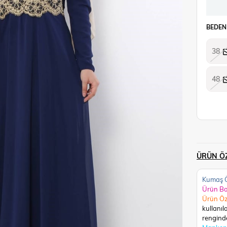
BEDEN
38
48
ÜRÜN ÖZ
Kumaş Ö
Ürün B
Ürün Öz
kullanıl
renginde