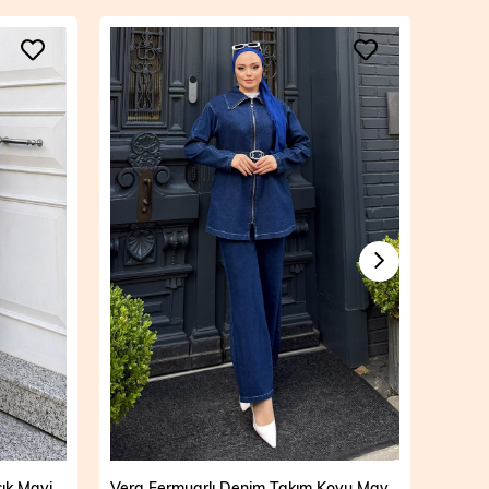
Vera Fermuarlı Denim Takım Koyu Mavi 19298
Mila Çift Düğmeli Kot Trençkot Açık Mavi 19290