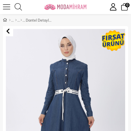
0
Dantel Detaylı Kot Elbise Koyu Kot 8125