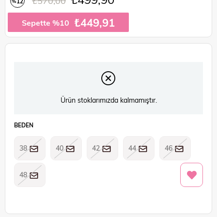
₺570,00
12
%
İndirim
₺449,91
Sepette %10
Ürün stoklarımızda kalmamıştır.
BEDEN
38
40
42
44
46
48