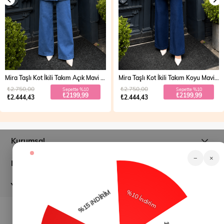
Mira Taşlı Kot İkili Takım Açık Mavi 19286
Mira Taşlı Kot İkili Takım Koyu Mavi 19286
₺2.750,00
₺2.750,00
Sepette %10
Sepette %10
₺2199,99
₺2199,99
₺2.444,43
₺2.444,43
Kurumsal
−
×
Müşteri İlişkileri
Yardım