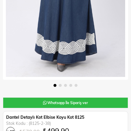
Whatsapp İle Sipariş ver
Dantel Detaylı Kot Elbise Koyu Kot 8125
Stok Kodu
(8125-2-38)
₺499,90