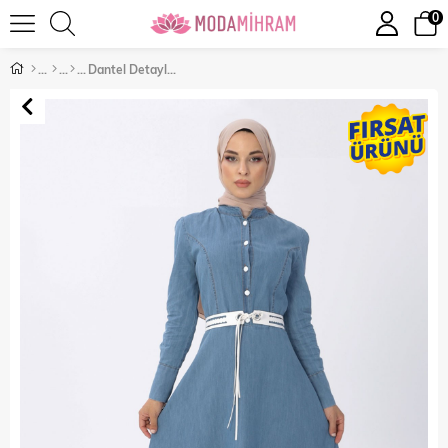
0
Dantel Detaylı Kot Elbise Açık Kot 8124