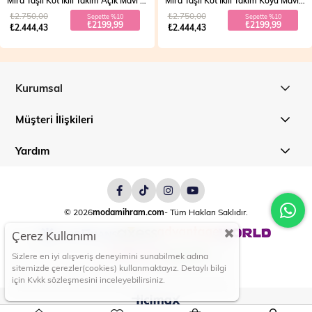
Mira Taşlı Kot İkili Takım Koyu Mavi 19286
Vera Fermuarlı Denim Takım Açık Mavi 19298
₺2.750,00
₺2.700,00
Sepette %10
Sepette %20
₺2199,99
₺1999,99
₺2.444,43
₺2.499,99
Kurumsal
Müşteri İlişkileri
Yardım
© 2026
modamihram.com
- Tüm Hakları Saklıdır.
Çerez Kullanımı
Sizlere en iyi alışveriş deneyimini sunabilmek adına
sitemizde çerezler(cookies) kullanmaktayız. Detaylı bilgi
için Kvkk sözleşmesini inceleyebilirsiniz.