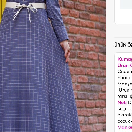
ÜRÜN ÖZ
Kumaş
Ürün Ö
Önden 
Yandan
Manşet 
.
Ürün 
farklılı
Not:
D
seçebi
olarak
çocuk 
Manken