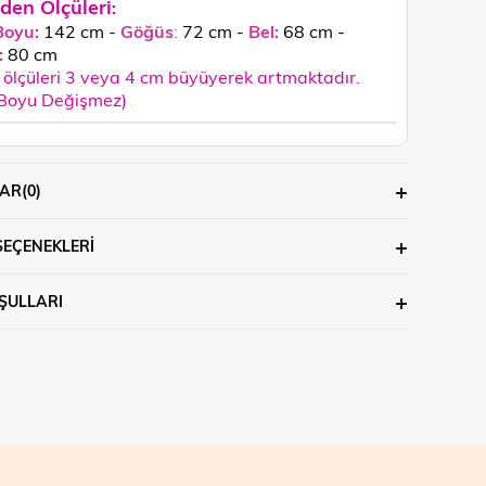
den Ölçüleri
:
Boyu:
142 cm -
Göğüs
:
72 cm -
Bel:
68 cm -
:
80
cm
ölçüleri 3 veya 4 cm büyüyerek artmaktadır.
 Boyu Değişmez)
AR
(0)
SEÇENEKLERI
ŞULLARI