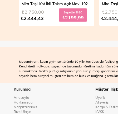
Mira Taşlı Kot İkili Takım Açık Mavi 19286
₺2.750,00
₺2.750
Sepette %10
₺2199,99
₺2.444,43
₺2.444
Modamihram, kadın giyim sektöründe 10 yıllık tecrübesiyle faaliyet gö
Kendi üretim altyapısı sayesinde tasarımdan üretime kadar tüm süreçle
sunmaktadır. Marka, yurt içi satışlarının yanı sıra yurt dışı gönderim
sayede hem bireysel müşterilere hem de butik ve mağaza iş ortakları
Kurumsal
Müşteri İlişk
Anasayfa
Üyelik
Hakkımızda
Alışveriş
Mağazalarımız
Kargo & Tesli
Bize Ulaşın
KVKK