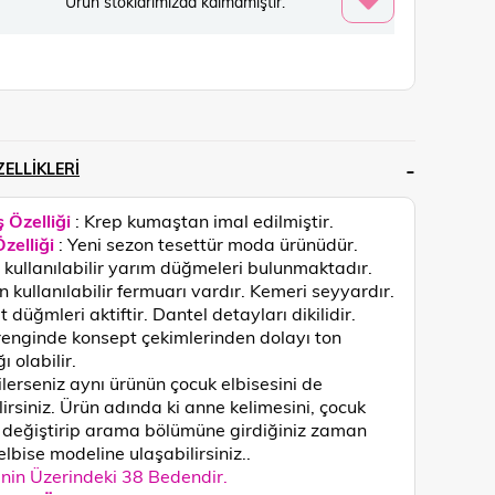
Ürün stoklarımızda kalmamıştır.
ELLIKLERI
 Özelliği
: Krep kumaştan imal edilmiştir.
zelliği
: Yeni sezon tesettür moda ürünüdür.
kullanılabilir yarım düğmeleri bulunmaktadır.
 kullanılabilir fermuarı vardır. Kemeri seyyardır.
düğmleri aktiftir. Dantel detayları dikilidir.
renginde konsept çekimlerinden dolayı ton
ğı olabilir.
ilerseniz aynı ürünün çocuk elbisesini de
lirsiniz. Ürün adında ki anne kelimesini, çocuk
 değiştirip arama bölümüne girdiğiniz zaman
elbise modeline ulaşabilirsiniz..
in Üzerindeki 38 Bedendir.