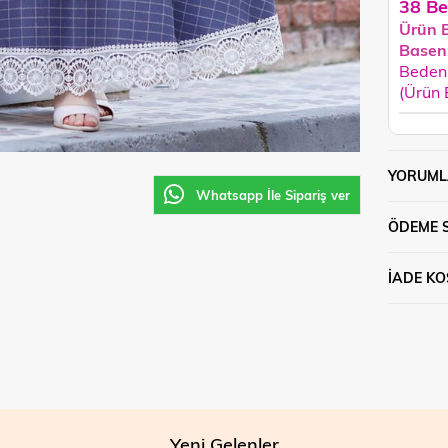
38 Be
Ürün 
Basen
Beden 
(Ürün
YORUML
Whatsapp İle Sipariş ver
ÖDEME 
İADE KO
Yeni Gelenler