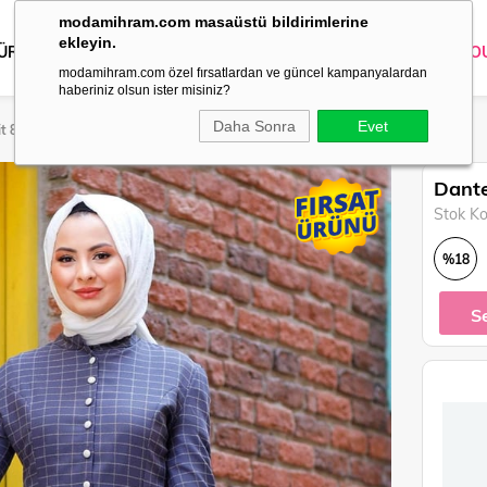
modamihram.com masaüstü bildirimlerine
ekleyin.
 ÜRÜNLER
DIŞ GİYİM
GİYİM
ABİYE
KOMBİN
TRİKO
O
modamihram.com özel fırsatlardan ve güncel kampanyalardan
haberiniz olsun ister misiniz?
Daha Sonra
Evet
it 8138
Dante
Stok K
%
18
İndirim
S