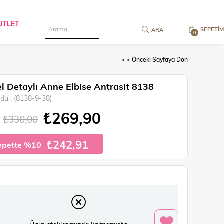
UTLET
SEPETIM
0
< < Önceki Sayfaya Dön
l Detaylı Anne Elbise Antrasit 8138
odu
(8138-9-38)
₺269,90
₺330,00
₺242,91
epette %10