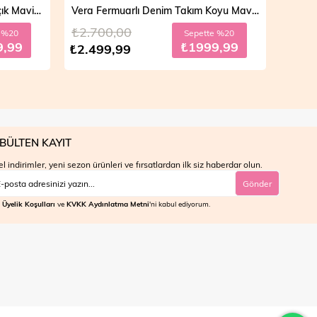
Vera Fermuarlı Denim Takım Açık Mavi 19298
Vera Fermuarlı Denim Takım Koyu Mavi 19298
₺2.700,00
₺4.7
e %20
Sepette %20
9,99
₺1999,99
₺2.499,99
₺3.9
BÜLTEN KAYIT
l indirimler, yeni sezon ürünleri ve fırsatlardan ilk siz haberdar olun.
Gönder
Üyelik Koşulları
ve
KVKK Aydınlatma Metni
'ni kabul ediyorum.