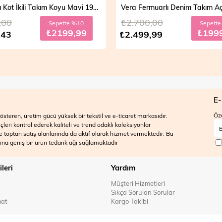
Mira Taşlı Kot İkili Takım Koyu Mavi 19286
,00
₺2.700,00
Sepette %10
Sepett
₺2199,99
₺199
,43
₺2.499,99
E-
Öze
steren, üretim gücü yüksek bir tekstil ve e-ticaret markasıdır.
ri kontrol ederek kaliteli ve trend odaklı koleksiyonlar
 ve toptan satış alanlarında da aktif olarak hizmet vermektedir. Bu
na geniş bir ürün tedarik ağı sağlamaktadır
ileri
Yardım
Müşteri Hizmetleri
Sıkça Sorulan Sorular
mat
Kargo Takibi