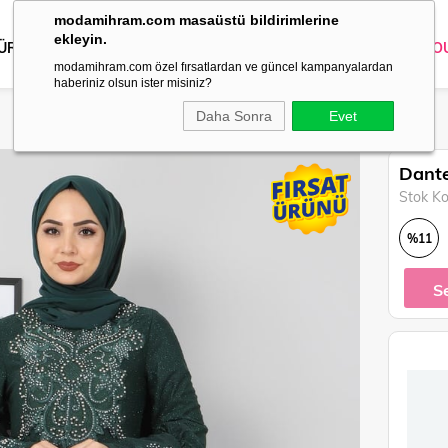
modamihram.com masaüstü bildirimlerine
ekleyin.
 ÜRÜNLER
DIŞ GİYİM
GİYİM
ABİYE
KOMBİN
TRİKO
O
modamihram.com özel fırsatlardan ve güncel kampanyalardan
haberiniz olsun ister misiniz?
Daha Sonra
Evet
Dante
Stok K
%
11
İndirim
S