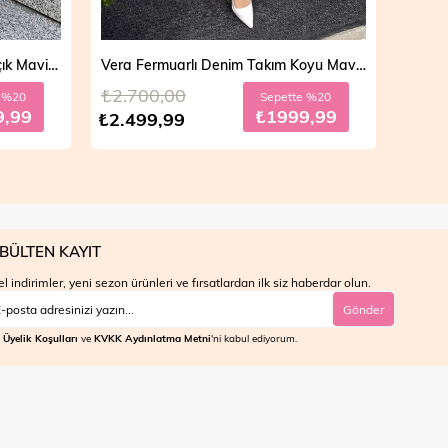
Vera Fermuarlı Denim Takım Koyu Mavi 19298
Mila Çift Düğmeli Kot Trençkot Açık Mavi 19290
₺4.700,00
₺4.7
e %20
Sepette %30
9,99
₺2799,99
₺3.999,99
₺3.9
BÜLTEN KAYIT
l indirimler, yeni sezon ürünleri ve fırsatlardan ilk siz haberdar olun.
Gönder
Üyelik Koşulları
ve
KVKK Aydınlatma Metni
'ni kabul ediyorum.