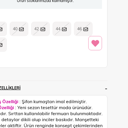
Ürün stoklarımızda kalmamıştır.
40
42
44
46
ELLIKLERI
 Özelliği
: Şifon kumaştan imal edilmiştir.
zelliği
: Yeni sezon tesettür moda ürünüdür.
ıdır. Sırttan kullanılabilir fermuarı bulunmaktadır.
 detaylar dikili olup inciler baskıdır. Manşetteki
er aktiftir.
Ürün renginde konsept çekimlerinden