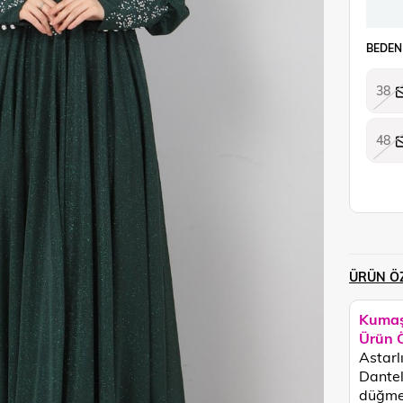
BEDEN
38
48
ÜRÜN ÖZ
Kumaş
Ürün Ö
Astarl
Dantel
düğmel