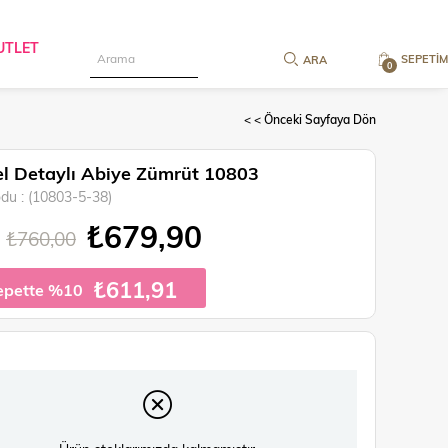
UTLET
SEPETIM
0
< < Önceki Sayfaya Dön
l Detaylı Abiye Zümrüt 10803
odu
(10803-5-38)
₺679,90
₺760,00
₺611,91
epette %10