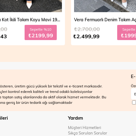
Vera Fermuarlı Denim Takım Açık Mavi 19298
,00
₺2.700,00
Sepette %20
Sepett
₺1999,99
₺199
,99
₺2.499,99
E-
Öze
steren, üretim gücü yüksek bir tekstil ve e-ticaret markasıdır.
ri kontrol ederek kaliteli ve trend odaklı koleksiyonlar
 ve toptan satış alanlarında da aktif olarak hizmet vermektedir. Bu
na geniş bir ürün tedarik ağı sağlamaktadır
ileri
Yardım
Müşteri Hizmetleri
Sıkça Sorulan Sorular