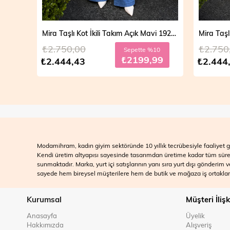
Mira Taşlı Kot İkili Takım Açık Mavi 19286
Mira Taşlı Kot İkili Takım Koyu Mavi 19286
₺2.750,00
₺2.700
10
Sepette %10
99
₺2199,99
₺2.444,43
₺2.499
Modamihram, kadın giyim sektöründe 10 yıllık tecrübesiyle faaliyet gö
Kendi üretim altyapısı sayesinde tasarımdan üretime kadar tüm süreçle
sunmaktadır. Marka, yurt içi satışlarının yanı sıra yurt dışı gönderim
sayede hem bireysel müşterilere hem de butik ve mağaza iş ortakları
Kurumsal
Müşteri İlişk
Anasayfa
Üyelik
Hakkımızda
Alışveriş