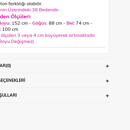
ton farklılığı olabilir.
in Üzerindeki 38 Bedendir.
den Ölçüleri
:
Boyu:
152 cm -
Göğüs
:
88 cm -
Bel:
74 cm -
:
100
cm
ölçüleri 3 veya 4 cm büyüyerek artmaktadır.
 Boyu Değişmez)
AR
(0)
SEÇENEKLERI
ŞULLARI